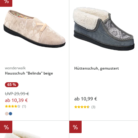
%
wonderwalk
Hüttenschuh, gemustert
Hausschuh "Belinda" beige
65 %
UVP 29,99 €
ab
10,99 €
ab
10,39 €
(1)
(3)
%
%