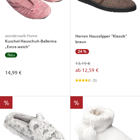
wonderwalk Home
Herren Hausslipper "Klassik"
Kuschel-Hauschuh-Ballerina
braun
„Extra weich“
24 %
Neu
13,19 €
ab
12,59 €
14,99 €
(5)
%
%