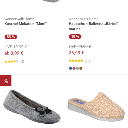
wonderwalk Home
wonderwalk Home
Kuschel-Mokassin "Moni"
Hausschuh-Ballerina „Bärbel“
marine
10 %
55 %
UVP 29,99 €
UVP 19,99 €
26,99 €
ab
8,99 €
(26)
(5)
%