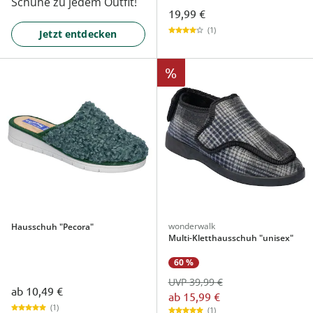
Schuhe zu jedem Outfit!
19,99 €
(1)
Jetzt entdecken
%
wonderwalk
Hausschuh "Pecora"
Multi-Kletthausschuh "unisex"
60 %
UVP 39,99 €
ab
10,49 €
ab
15,99 €
(1)
(1)