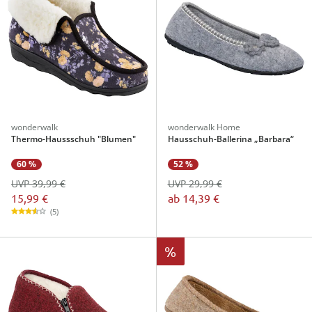
wonderwalk
wonderwalk Home
Thermo-Haussschuh "Blumen"
Hausschuh-Ballerina „Barbara“
60 %
52 %
UVP 39,99 €
UVP 29,99 €
15,99 €
ab
14,39 €
(5)
%