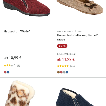
wonderwalk Home
Hausschuh "Wolle"
Hausschuh-Ballerina „Bärbel“
taupe
60 %
UVP 29,99 €
ab
10,99 €
ab
11,99 €
(1)
(26)