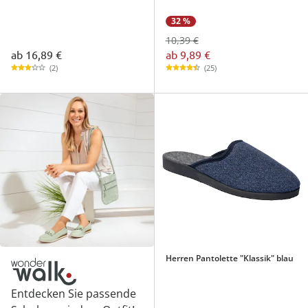
32 %
10,39 €
ab
16,89 €
ab
9,89 €
(2)
(25)
Herren Pantolette "Klassik" blau
Entdecken Sie passende