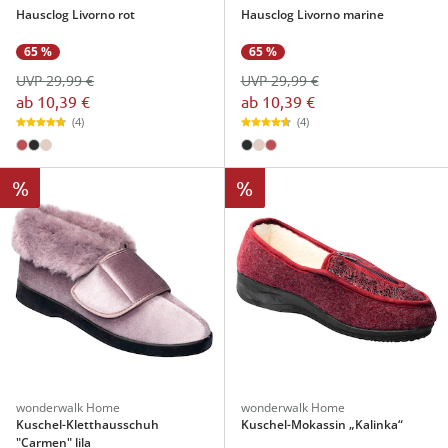
Hausclog Livorno rot
Hausclog Livorno marine
65 %
65 %
UVP 29,99 €
UVP 29,99 €
ab
10,39 €
ab
10,39 €
(4)
(4)
%
%
wonderwalk Home
wonderwalk Home
Kuschel-Kletthausschuh
Kuschel-Mokassin „Kalinka“
"Carmen" lila