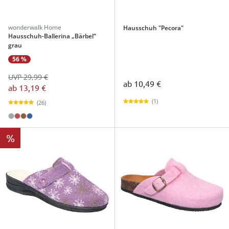
wonderwalk Home
Hausschuh "Pecora"
Hausschuh-Ballerina „Bärbel“
grau
56 %
UVP 29,99 €
ab
10,49 €
ab
13,19 €
(1)
(26)
%