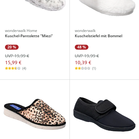
wonderwalk Home
wonderwalk
Kuschel-Pantolette "Miezi"
Kuschelstiefel mit Bommel
20 %
48 %
UVP 19,99 €
UVP 19,99 €
15,99 €
10,39 €
(4)
(1)