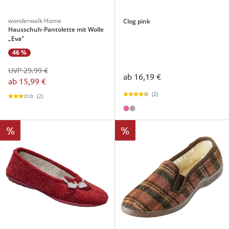
wonderwalk Home
Clog pink
Hausschuh-Pantolette mit Wolle
„Eva"
46 %
UVP 29,99 €
ab
16,19 €
ab
15,99 €
(2)
(2)
%
%