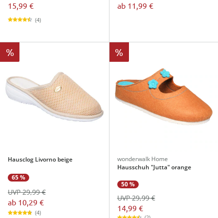
15,99 €
ab
11,99 €
(4)
%
%
wonderwalk Home
Hausclog Livorno beige
Hausschuh "Jutta" orange
65 %
50 %
UVP 29,99 €
UVP 29,99 €
ab
10,29 €
14,99 €
(4)
(2)