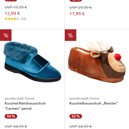
UVP 19,99 €
UVP 29,99 €
12,99 €
17,99 €
(22)
%
%
wonderwalk Home
wonderwalk Home
Kuschel-Kletthausschuh
Kuschelhausschuh „Rentier“
"Carmen" petrol
54 %
52 %
UVP 34,99 €
UVP 24,99 €