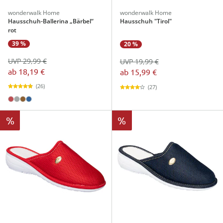
wonderwalk Home
wonderwalk Home
Hausschuh-Ballerina „Bärbel“
Hausschuh "Tirol"
rot
39 %
20 %
UVP 29,99 €
UVP 19,99 €
ab
18,19 €
ab
15,99 €
(26)
(27)
%
%