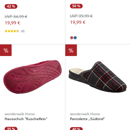
50 %
42 %
UVP 39,99 €
UVP 34,99 €
19,99 €
19,99 €
(4)
%
%
wonderwalk Home
wonderwalk Home
Hausschuh "Kuschelfein"
Pantolette „Südtirol“
35 %
40 %