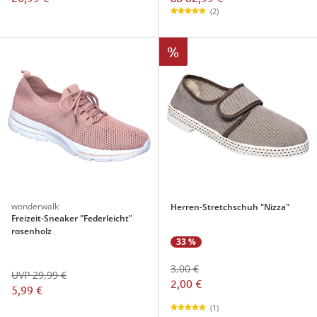
(2)
%
wonderwalk
Herren-Stretchschuh "Nizza"
Freizeit-Sneaker "Federleicht"
rosenholz
33 %
3,00 €
UVP 29,99 €
2,00 €
5,99 €
(1)