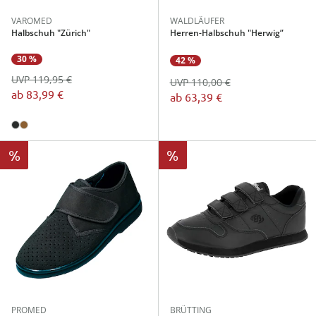
VAROMED
WALDLÄUFER
Halbschuh "Zürich"
Herren-Halbschuh "Herwig”
30 %
42 %
UVP 119,95 €
UVP 110,00 €
ab
83,99 €
ab
63,39 €
%
%
PROMED
BRÜTTING