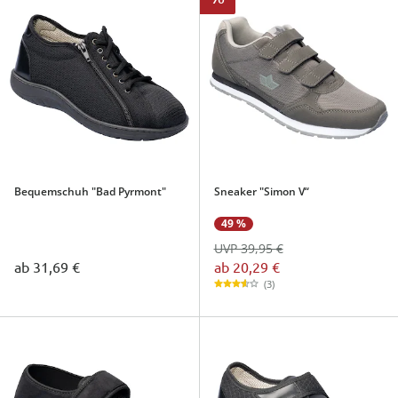
Bequemschuh "Bad Pyrmont"
Sneaker "Simon V“
49 %
UVP 39,95 €
ab
20,29 €
ab
31,69 €
(3)