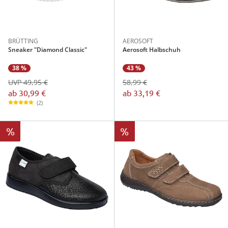
BRÜTTING
AEROSOFT
Sneaker "Diamond Classic"
Aerosoft Halbschuh
38 %
43 %
UVP 49,95 €
58,99 €
ab
30,99 €
ab
33,19 €
(2)
%
%