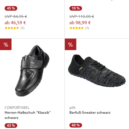
45 %
10 %
UVP 84,95 €
UVP 110,00 €
ab
46,59 €
ab
98,99 €
(1)
(1)
%
%
COMFORTABEL
pifit
Herren-Halbschuh "Klassik"
Barfuß-Sneaker schwarz
schwarz
60 %
43 %