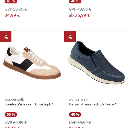
41 %
46 %
UVP 59,99 €
UVP 49,99 €
34,99 €
ab
26,99 €
%
%
wonderwalk
wonderwalk
Komfort-Sneaker "Christoph"
Herren-Freizeitschuh "Peter"
40 %
55 %
UVP 39,99 €
UVP 69,99 €