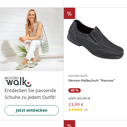
%
wonderwalk
Herren-Halbschuh "Hannes"
Entdecken Sie passende
40 %
Schuhe zu jedem Outfit!
UVP 39,99 €
23,99 €
Jetzt entdecken
(3)
%