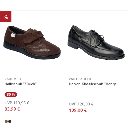
%
VAROMED
WALDLÄUFER
Halbschuh "Zürich"
Herren-Klassikschuh "Henry“
30 %
UVP 119,95 €
UVP 120,00 €
83,99 €
109,00 €