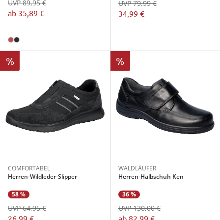
UVP 89,95 €
UVP 79,99 €
ab
35,89 €
34,99 €
%
%
COMFORTABEL
WALDLÄUFER
Herren-Wildleder-Slipper
Herren-Halbschuh Ken
36 %
58 %
UVP 130,00 €
UVP 64,95 €
ab
82,99 €
26,99 €