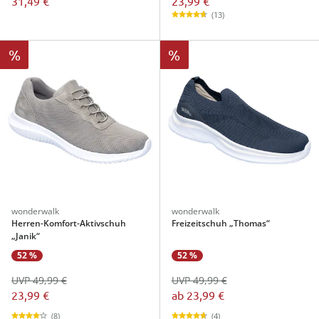
23,99 €
31,49 €
(13)
%
%
wonderwalk
wonderwalk
Herren-Komfort-Aktivschuh
Freizeitschuh „Thomas“
„Janik“
52 %
52 %
UVP 49,99 €
UVP 49,99 €
23,99 €
ab
23,99 €
(8)
(4)