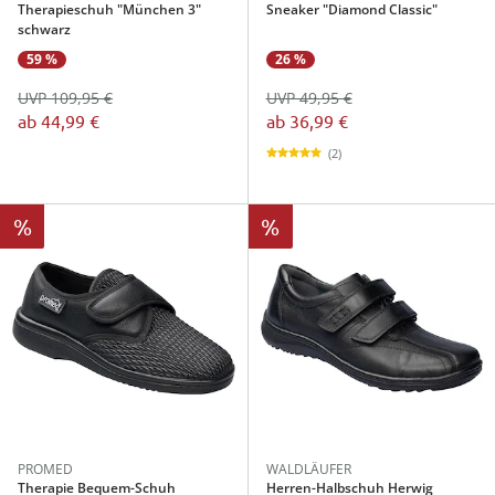
Therapieschuh "München 3"
Sneaker "Diamond Classic"
schwarz
59 %
26 %
UVP 109,95 €
UVP 49,95 €
ab
44,99 €
ab
36,99 €
(2)
%
%
PROMED
WALDLÄUFER
Therapie Bequem-Schuh
Herren-Halbschuh Herwig