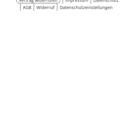
Vertrag widerrufen
Impressum
Datenschutz
AGB
Widerruf
Datenschutzeinstellungen
¹ Aktionsbedingungen
schließen
Ergebnisse anzeigen (31)