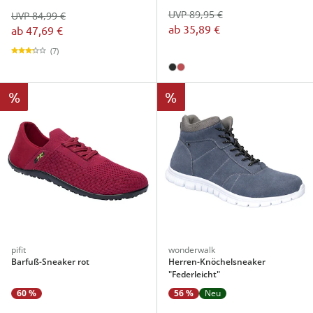
UVP 89,95 €
UVP 84,99 €
ab
35,89 €
ab
47,69 €
(7)
%
%
pifit
wonderwalk
Barfuß-Sneaker rot
Herren-Knöchelsneaker
"Federleicht"
60 %
56 %
Neu