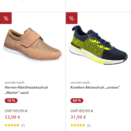
%
%
wonderwalk
wonderwalk
Herren-Klettfreizeitschuh
Komfort-Aktivschuh „unisex“
„Martin“ sand
10 %
64 %
UVP 59,99 €
UVP 89,99 €
53,99 €
31,99 €
(7)
(5)