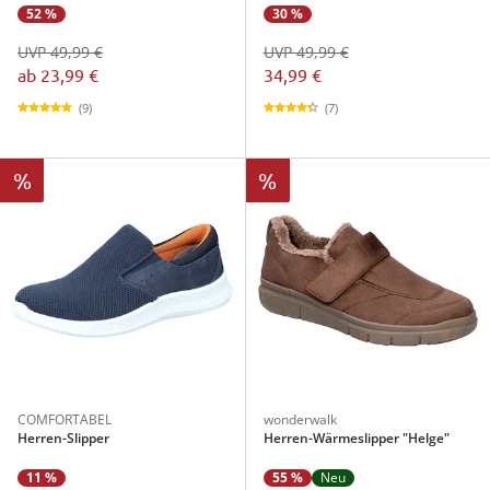
52 %
30 %
UVP 49,99 €
UVP 49,99 €
ab
23,99 €
34,99 €
(9)
(7)
%
%
COMFORTABEL
wonderwalk
Herren-Slipper
Herren-Wärmeslipper "Helge"
11 %
55 %
Neu