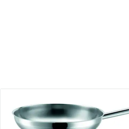
Hobbyköche mit besonderen Ansprüchen. Die
umfangreiche Serie aus hochwertigem Edelstahl 18/10
glänzt mit tollen Produkteigenschaften: Verkapselter
Sandwichboden 5mm mit optimaler Hitzeverteilung,
und hitzebeständige Griffe. Selbstverständlich sind alle
Teile induktionsfähig, backofenfest bis 240°C und
spülmaschinengeeignet. Zusätzlich zu Kochtöpfen in
diversen Ausführungen und Größen bietet die Serie
noch Bratpfannen mit oder ohne Beschichtung.
Insgesamt hält die Serie eine große Auswahl von
verschiedenen Artikeln für Sie bereit.
Die Bratpfannen aus Edelstahl sind mit den
Durchmessern 24 cm, 28 cm und 32 cm erhältlich.
Material: Edelstahl 18/10
Farbe: Silberfarben
Personenanzahl: 4
Serie: Professional