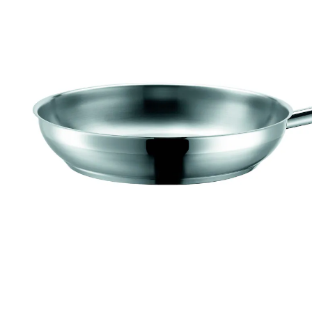
UVP 58,79 €
48,99 €
inkl. MwSt. und zzgl.
Versandkosten
Variante
28 cm
In den Warenkorb
Sofort lieferbar - in 2-3 Werktagen bei Ihnen
Versand durch Partner
24 PAYBACK °Punkte
sammeln
PROFESSIONAL I - die Serie für den Profi und alle