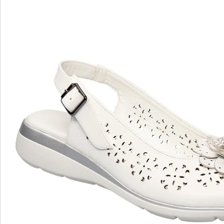
Effekt sorgt für einen wohltuenden Komfort, während
der verstellbare Verschluss mit Stretch-Einsatz und die
rutschhemmende Laufsohle für perfekten Halt und
Anpassung sorgen. Die opulente Rose setzt einen
eleganten Akzent. Gönnen Sie Ihren Füßen Wellness
bei jedem Schritt und genießen Sie höchsten Komfort
im Alltag!
Details
Hinweise & Hersteller
Bewertungen