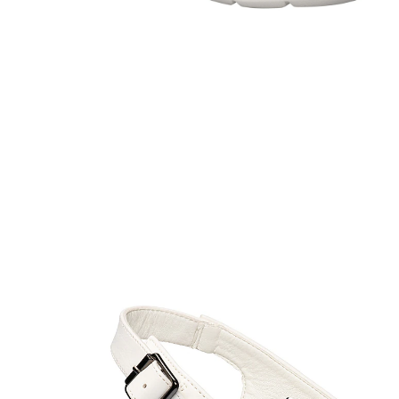
UVP 49,99 €
ab
23,99 €
inkl. MwSt. und zzgl.
Versandkosten
Variante
weiß
Größe