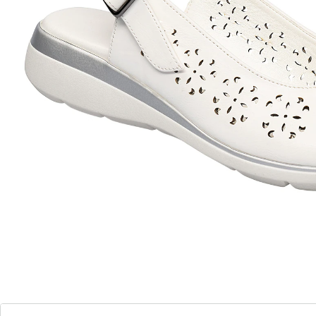
In den Warenkorb
Sofort lieferbar - in 2-3 Werktagen bei Ihnen
11 PAYBACK °Punkte
sammeln
Genießen Sie Wellness bei jedem Schritt!
Massage-Effekt durch Soft-Touch-Sohle
mit Noppen
verstellbarer Verschluss mit Stretch-
Einsatz
rutschhemmende Laufsohle für Sicherheit
opulente Rose für eleganten Akzent
Diese Sandalette bietet Ihnen ein unvergleichliches
Trageerlebnis. Die Soft-Touch-Sohle mit Massage-