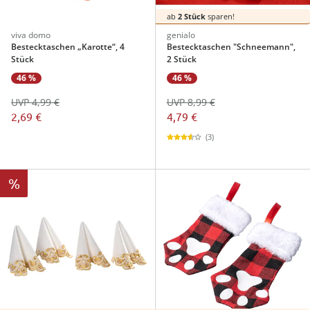
ab
2 Stück
sparen!
viva domo
genialo
Bestecktaschen „Karotte“, 4
Bestecktaschen "Schneemann",
Stück
2 Stück
46 %
46 %
UVP 4,99 €
UVP 8,99 €
2,69 €
4,79 €
(3)
%