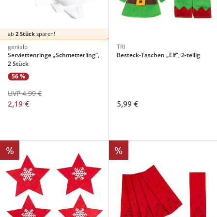
ab
2 Stück
sparen!
genialo
TRI
Serviettenringe „Schmetterling“,
Besteck-Taschen „Elf“, 2-teilig
2 Stück
56 %
UVP 4,99 €
2,19 €
5,99 €
%
%