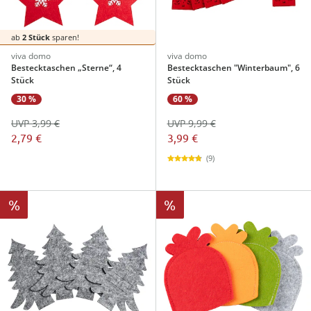
ab
2 Stück
sparen!
viva domo
viva domo
Bestecktaschen „Sterne“, 4
Bestecktaschen "Winterbaum", 6
Stück
Stück
30 %
60 %
UVP 3,99 €
UVP 9,99 €
2,79 €
3,99 €
(9)
%
%