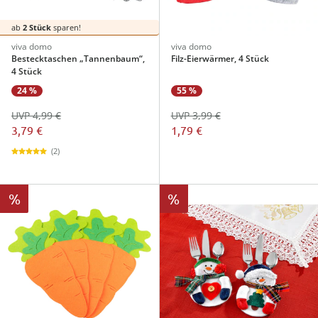
ab
2 Stück
sparen!
viva domo
viva domo
Bestecktaschen „Tannenbaum“,
Filz-Eierwärmer, 4 Stück
4 Stück
24 %
55 %
UVP 4,99 €
UVP 3,99 €
3,79 €
1,79 €
(2)
%
%