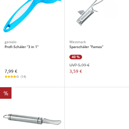
genialo
Westmark
Profi-Schäler "3 in 1"
Sparschäler "Famos"
40 %
UVP 5,99 €
7,99 €
3,59 €
(14)
%