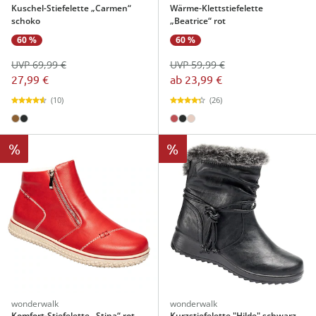
Kuschel-Stiefelette „Carmen“
Wärme-Klettstiefelette
schoko
„Beatrice“ rot
60 %
60 %
UVP 69,99 €
UVP 59,99 €
27,99 €
ab
23,99 €
(10)
(26)
%
%
wonderwalk
wonderwalk
Komfort-Stiefelette „Stina“ rot
Kurzstiefelette "Hilde" schwarz