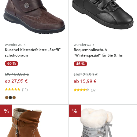
wonderwalk
wonderwalk
Kuschel-Klettstiefelette „Steffi“
Bequemhalbschuh
schokobraun
"Winterspezial" für Sie & Ihn
60 %
46 %
UVP 69,99 €
UVP 29,99 €
ab
27,99 €
ab
15,99 €
(11)
(37)
%
%