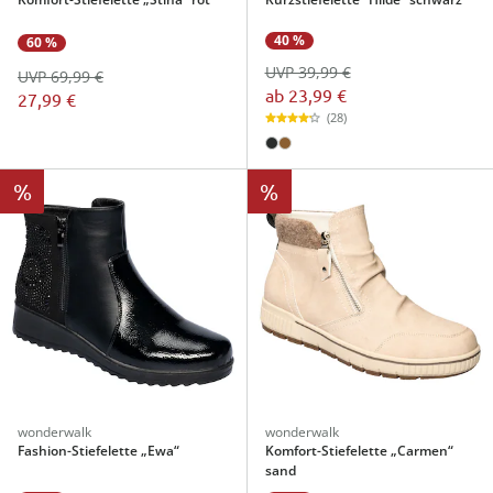
40 %
60 %
UVP 39,99 €
UVP 69,99 €
ab
23,99 €
27,99 €
(28)
%
%
wonderwalk
wonderwalk
Fashion-Stiefelette „Ewa“
Komfort-Stiefelette „Carmen“
sand