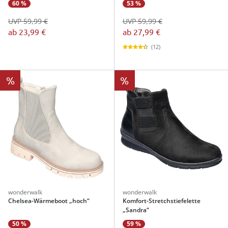
60 %
53 %
UVP 59,99 €
UVP 59,99 €
ab
23,99 €
ab
27,99 €
(12)
%
%
wonderwalk
wonderwalk
Chelsea-Wärmeboot „hoch“
Komfort-Stretchstiefelette
„Sandra“
50 %
59 %