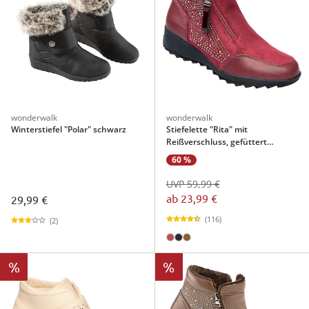
wonderwalk
wonderwalk
Winterstiefel "Polar" schwarz
Stiefelette "Rita" mit
Reißverschluss, gefüttert
bordeaux
60 %
UVP 59,99 €
ab
23,99 €
29,99 €
(116)
(2)
%
%