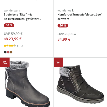
wonderwalk
wonderwalk
Stiefelette "Rita" mit
Komfort-Wärmestiefelette „Leo“
Reißverschluss, gefüttert
schwarz
schwarz
60 %
56 %
UVP 59,99 €
UVP 79,99 €
ab
23,99 €
34,99 €
(116)
%
%