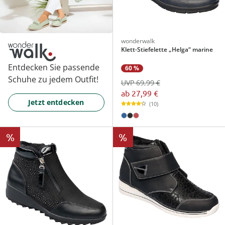
wonderwalk
Klett-Stiefelette „Helga“ marine
Entdecken Sie passende
60 %
Schuhe zu jedem Outfit!
UVP 69,99 €
ab
27,99 €
Jetzt entdecken
(10)
%
%