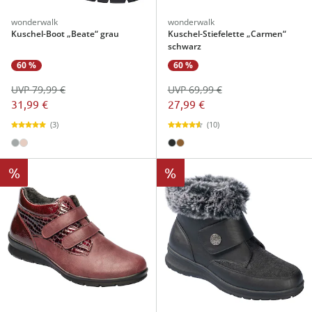
wonderwalk
wonderwalk
Kuschel-Boot „Beate“ grau
Kuschel-Stiefelette „Carmen“
schwarz
60 %
60 %
UVP 79,99 €
UVP 69,99 €
31,99 €
27,99 €
(3)
(10)
%
%