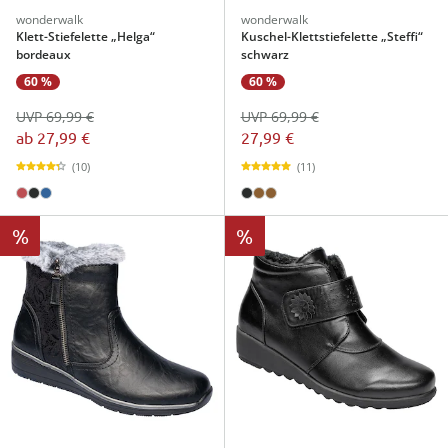
wonderwalk
wonderwalk
Klett-Stiefelette „Helga“
Kuschel-Klettstiefelette „Steffi“
bordeaux
schwarz
60 %
60 %
UVP 69,99 €
UVP 69,99 €
ab
27,99 €
27,99 €
(10)
(11)
%
%