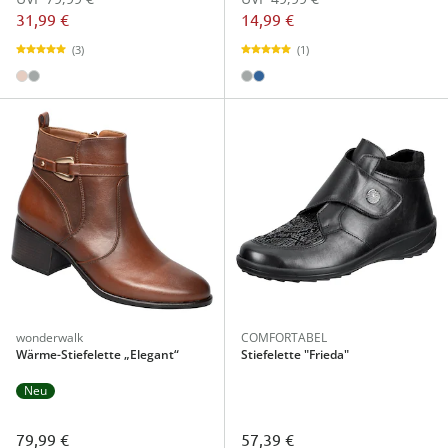
31,99 €
14,99 €
(3)
(1)
wonderwalk
COMFORTABEL
Wärme-Stiefelette „Elegant“
Stiefelette "Frieda"
Neu
79,99 €
57,39 €