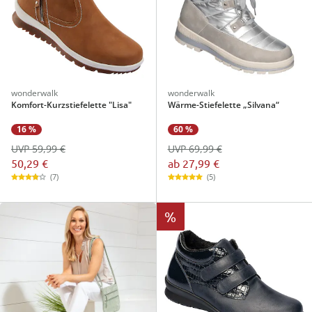
wonderwalk
wonderwalk
Komfort-Kurzstiefelette "Lisa"
Wärme-Stiefelette „Silvana“
16 %
60 %
UVP 59,99 €
UVP 69,99 €
50,29 €
ab
27,99 €
(7)
(5)
%