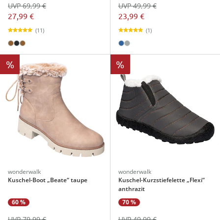
UVP 69,99 €
UVP 49,99 €
27,99 €
23,99 €
(11)
(1)
%
%
wonderwalk
wonderwalk
Kuschel-Boot „Beate“ taupe
Kuschel-Kurzstiefelette „Flexi“
anthrazit
60 %
70 %
UVP 79,99 €
UVP 49,99 €