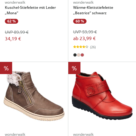
wonderwalk
wonderwalk
Kuschel-Stiefelette mit Leder
Wärme-Klettstiefelette
„Mona“
„Beatrice“ schwarz
60 %
62 %
UVP 59,99 €
UVP 89,99 €
ab
23,99 €
34,19 €
(26)
%
%
wonderwalk
wonderwalk