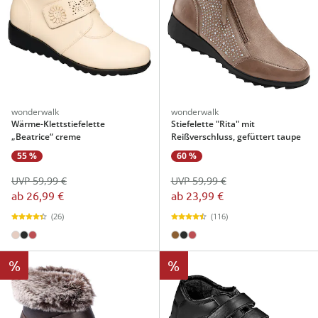
wonderwalk
wonderwalk
Wärme-Klettstiefelette
Stiefelette "Rita" mit
„Beatrice“ creme
Reißverschluss, gefüttert taupe
55 %
60 %
UVP 59,99 €
UVP 59,99 €
ab
26,99 €
ab
23,99 €
(26)
(116)
%
%