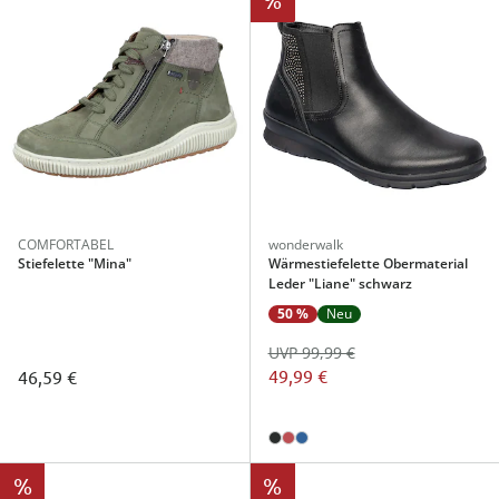
COMFORTABEL
wonderwalk
Stiefelette "Mina"
Wärmestiefelette Obermaterial
Leder "Liane" schwarz
50 %
Neu
UVP 99,99 €
49,99 €
46,59 €
%
%