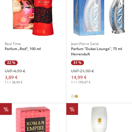
Real Time
Jean-Pierre Sand
Parfum „Red“, 100 ml
Parfum "Dubai Lounge", 75 ml
Herrenduft
31 %
22 %
UVP 21,90 €
UVP 4,99 €
14,99 €
3,89 €
1 l = 199,87 €
1 l = 38,90 €
%
%