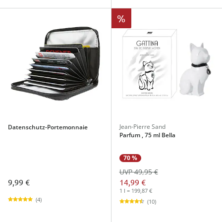
%
Jean-Pierre Sand
Datenschutz-Portemonnaie
Parfum , 75 ml Bella
70 %
UVP 49,95 €
9,99 €
14,99 €
1 l = 199,87 €
(4)
(10)