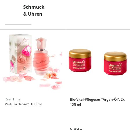
Schmuck
& Uhren
Real Time
Bio-Vital-Pflegeset "Argan-Öl", 2x
Parfum "Rose", 100 ml
125 ml
9,99 €