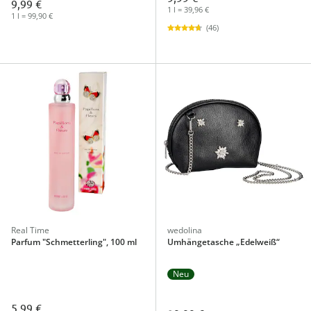
9,99 €
1 l = 39,96 €
1 l = 99,90 €
(46)
Real Time
wedolina
Parfum "Schmetterling", 100 ml
Umhängetasche „Edelweiß“
Neu
5,99 €