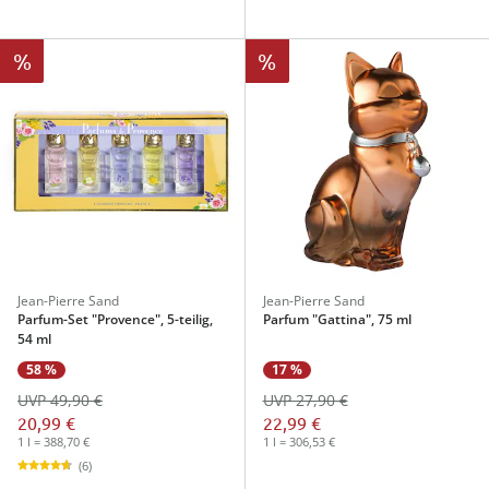
%
%
Jean-Pierre Sand
Jean-Pierre Sand
Parfum-Set "Provence", 5-teilig,
Parfum "Gattina", 75 ml
54 ml
58 %
17 %
UVP 49,90 €
UVP 27,90 €
20,99 €
22,99 €
1 l = 388,70 €
1 l = 306,53 €
(6)