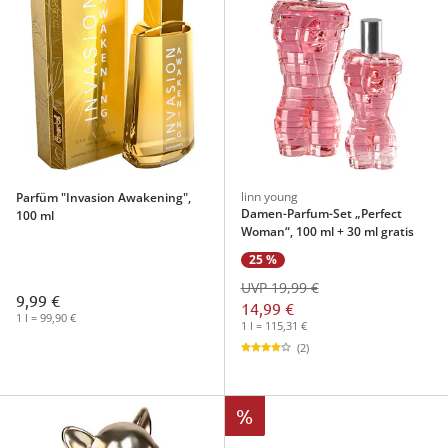
linn young
Parfüm "Invasion Awakening",
Damen-Parfum-Set „Perfect
100 ml
Woman“, 100 ml + 30 ml gratis
25 %
UVP 19,99 €
9,99 €
14,99 €
1 l = 99,90 €
1 l = 115,31 €
(2)
%