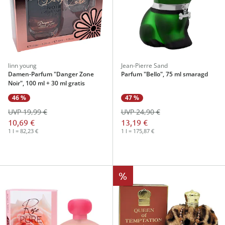
linn young
Jean-Pierre Sand
Damen-Parfum "Danger Zone
Parfum "Bello", 75 ml smaragd
Noir", 100 ml + 30 ml gratis
46 %
47 %
UVP 19,99 €
UVP 24,90 €
10,69 €
13,19 €
1 l = 82,23 €
1 l = 175,87 €
%