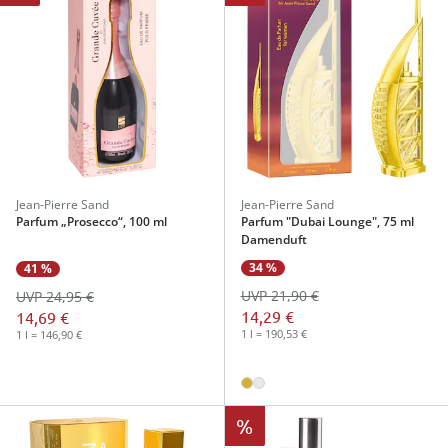
Jean-Pierre Sand
Jean-Pierre Sand
Parfum „Prosecco“, 100 ml
Parfum "Dubai Lounge", 75 ml
Damenduft
34 %
41 %
UVP 21,90 €
UVP 24,95 €
14,29 €
14,69 €
1 l = 190,53 €
1 l = 146,90 €
%