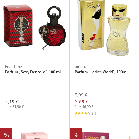
Real Time
omerta
Parfum „Sexy Dentelle“, 100 ml
Parfum "Ladies World", 100ml
5,99 €
5,19 €
5,69 €
1 l = 51,90 €
1 l = 56,90 €
(1)
%
%