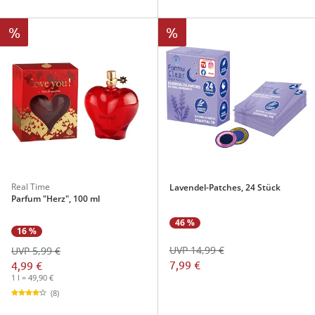
%
%
Real Time
Lavendel-Patches, 24 Stück
Parfum "Herz", 100 ml
46 %
16 %
UVP 14,99 €
UVP 5,99 €
7,99 €
4,99 €
1 l = 49,90 €
(8)