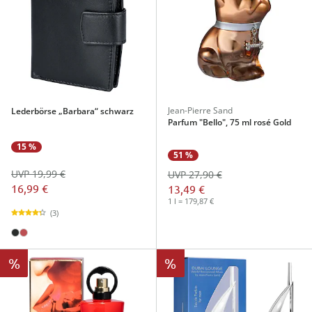
Jean-Pierre Sand
Lederbörse „Barbara“ schwarz
Parfum "Bello", 75 ml rosé Gold
15 %
51 %
UVP 19,99 €
UVP 27,90 €
16,99 €
13,49 €
1 l = 179,87 €
(3)
%
%