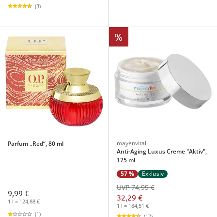
(3)
%
mayenvital
Parfum „Red“, 80 ml
Anti-Aging Luxus Creme "Aktiv",
175 ml
57 %
Exklusiv
UVP 74,99 €
9,99 €
32,29 €
1 l = 124,88 €
1 l = 184,51 €
(1)
(17)