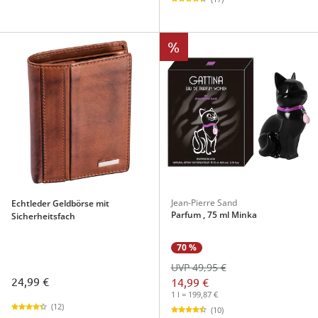
%
Jean-Pierre Sand
Echtleder Geldbörse mit
Parfum , 75 ml Minka
Sicherheitsfach
70 %
UVP 49,95 €
24,99 €
14,99 €
1 l = 199,87 €
(12)
(10)