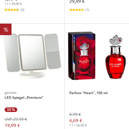
29,99 €
1 l = 59,90 €
(1)
(3)
%
genialo
Parfum "Heart", 100 ml
LED-Spiegel „Premium“
33 %
6,99 €
UVP 29,99 €
6,69 €
19,99 €
1 l = 66,90 €