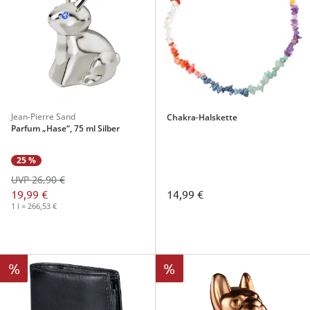
Jean-Pierre Sand
Chakra-Halskette
Parfum „Hase“, 75 ml Silber
25 %
UVP 26,90 €
14,99 €
19,99 €
1 l = 266,53 €
%
%