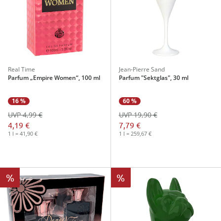
Real Time
Jean-Pierre Sand
Parfum „Empire Women“, 100 ml
Parfum "Sektglas", 30 ml
16 %
60 %
UVP 4,99 €
UVP 19,90 €
4,19 €
7,79 €
1 l = 41,90 €
1 l = 259,67 €
%
%