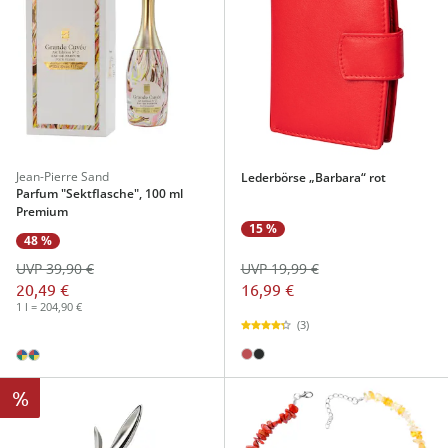
Jean-Pierre Sand
Lederbörse „Barbara“ rot
Parfum "Sektflasche", 100 ml
Premium
15 %
48 %
UVP 39,90 €
UVP 19,99 €
20,49 €
16,99 €
1 l = 204,90 €
(3)
%