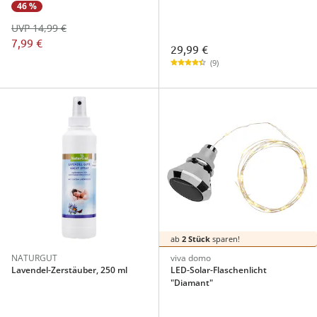
46 %
UVP 14,99 €
7,99 €
29,99 €
(9)
ab
2 Stück
sparen!
NATURGUT
viva domo
Lavendel-Zerstäuber, 250 ml
LED-Solar-Flaschenlicht
"Diamant"