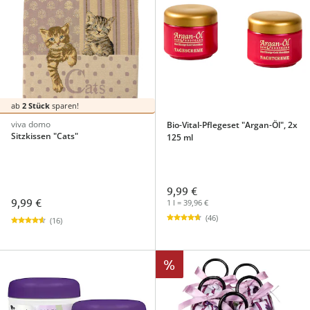
ab
2 Stück
sparen!
viva domo
Bio-Vital-Pflegeset "Argan-Öl", 2x
Sitzkissen "Cats"
125 ml
9,99 €
9,99 €
1 l = 39,96 €
(46)
(16)
%