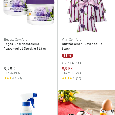
Beauty Comfort
Vital Comfort
Tages- und Nachtcreme
Duftsäckchen "Lavendel", 5
"Lavendel", 2 Stück je 125 ml
Stück
33 %
UVP 14,99 €
9,99 €
9,99 €
1 l = 39,96 €
1 kg = 111,00 €
(5)
(26)