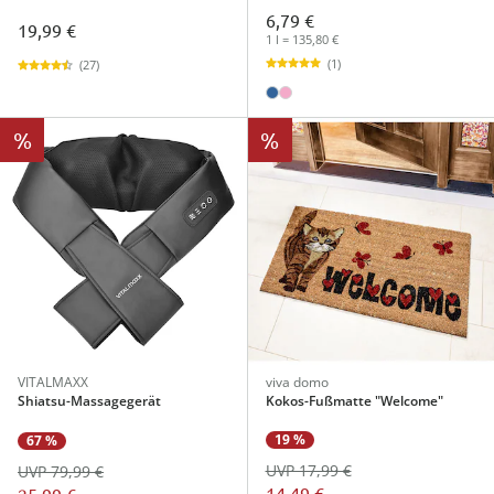
6,79 €
19,99 €
1 l = 135,80 €
(1)
(27)
%
%
VITALMAXX
viva domo
Shiatsu-Massagegerät
Kokos-Fußmatte "Welcome"
19 %
67 %
UVP 17,99 €
UVP 79,99 €
14,49 €
25,99 €