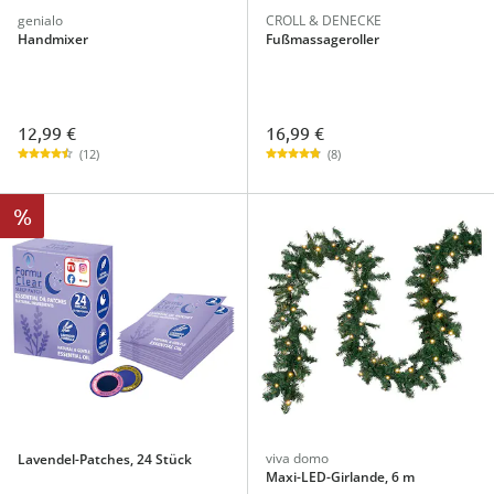
genialo
CROLL & DENECKE
Handmixer
Fußmassageroller
12,99 €
16,99 €
(12)
(8)
%
viva domo
Lavendel-Patches, 24 Stück
Maxi-LED-Girlande, 6 m