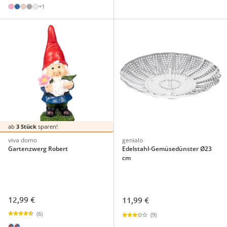
+1
ab
3 Stück
sparen!
viva domo
genialo
Gartenzwerg Robert
Edelstahl-Gemüsedünster Ø23
cm
12,99 €
11,99 €
(6)
(9)