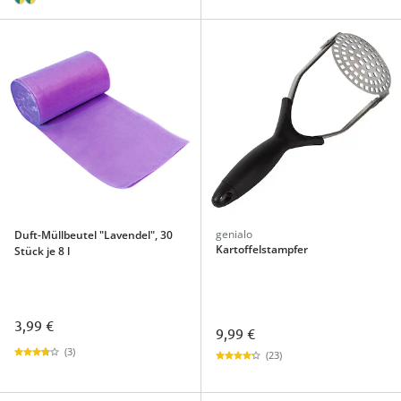
genialo
Duft-Müllbeutel "Lavendel", 30
Kartoffelstampfer
Stück je 8 l
3,99 €
9,99 €
(3)
(23)