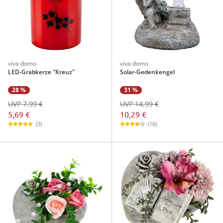
viva domo
viva domo
LED-Grabkerze "Kreuz"
Solar-Gedenkengel
28 %
31 %
UVP 7,99 €
UVP 14,99 €
5,69 €
10,29 €
(3)
(16)