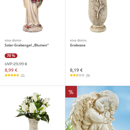
viva domo
viva domo
Solar-Grabengel „Blumen“
Grabvase
70 %
UVP 29,99 €
8,99 €
8,19 €
(2)
(9)
%