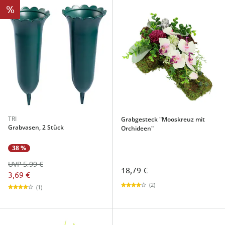
%
TRI
Grabgesteck "Mooskreuz mit
Grabvasen, 2 Stück
Orchideen"
38 %
UVP 5,99 €
18,79 €
3,69 €
(2)
(1)