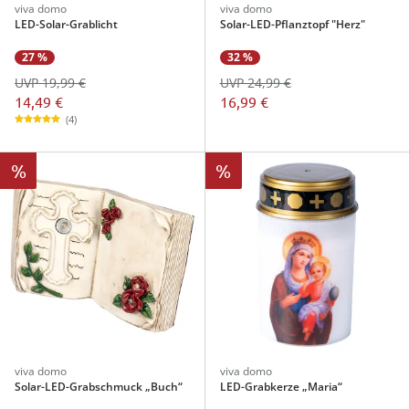
viva domo
viva domo
LED-Solar-Grablicht
Solar-LED-Pflanztopf "Herz"
27 %
32 %
UVP 19,99 €
UVP 24,99 €
14,49 €
16,99 €
(4)
%
%
viva domo
viva domo
Solar-LED-Grabschmuck „Buch“
LED-Grabkerze „Maria“