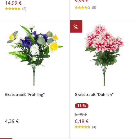
14,99 €
(8)
(2)
%
Grabstrauß "Frühling"
Grabstrauß "Dahlien"
11 %
6,99 €
6,19 €
4,39 €
(4)