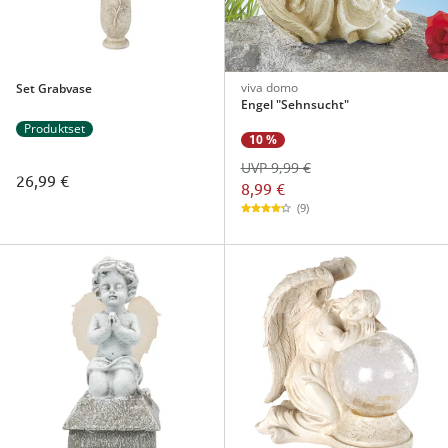
viva domo
Set Grabvase
Engel "Sehnsucht"
Produktset
10 %
UVP 9,99 €
26,99 €
8,99 €
(9)