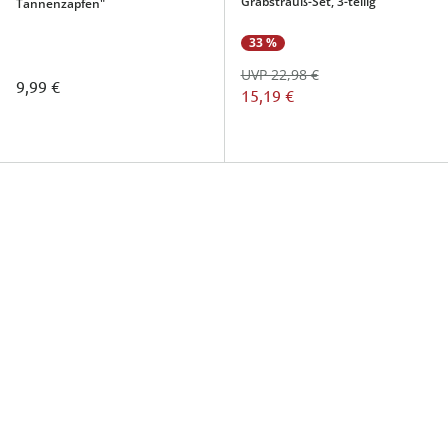
Grabstrauß-Set, 3-teilig
Tannenzapfen"
33 %
UVP 22,98 €
9,99 €
15,19 €