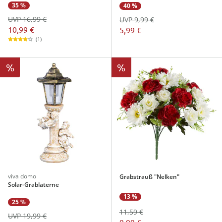
35 %
40 %
UVP 16,99 €
UVP 9,99 €
10,99 €
5,99 €
(1)
%
%
viva domo
Grabstrauß "Nelken"
Solar-Grablaterne
13 %
25 %
11,59 €
UVP 19,99 €
9,99 €