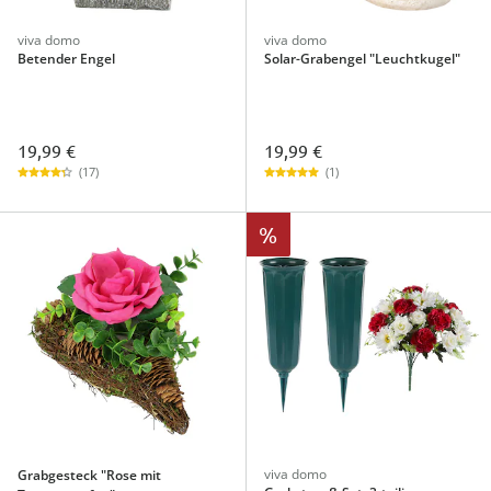
viva domo
viva domo
Betender Engel
Solar-Grabengel "Leuchtkugel"
19,99 €
19,99 €
(17)
(1)
%
viva domo
Grabgesteck "Rose mit