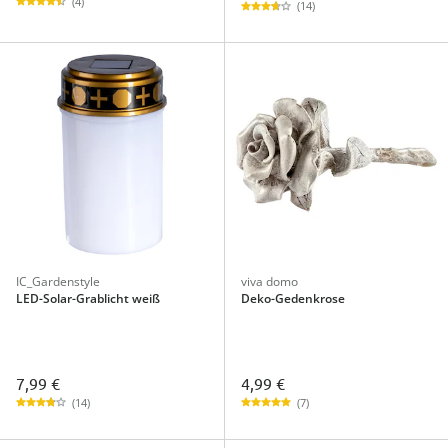
(4)
(14)
IC_Gardenstyle
viva domo
LED-Solar-Grablicht weiß
Deko-Gedenkrose
7,99 €
4,99 €
(14)
(7)