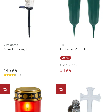
viva domo
TRI
Solar-Grabengel
Grabvase, 2 Stück
25 %
UVP 6,99 €
14,99 €
5,19 €
(5)
%
%