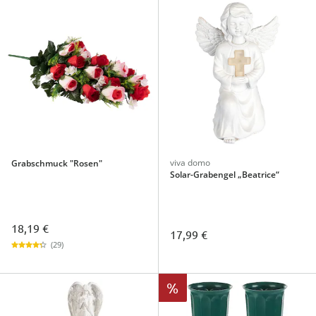
viva domo
Grabschmuck "Rosen"
Solar-Grabengel „Beatrice“
18,19 €
17,99 €
(29)
%