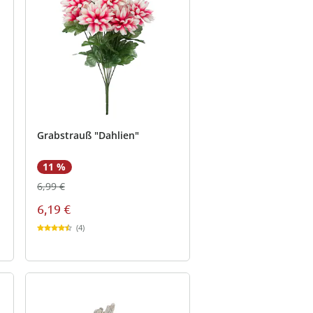
Grabstrauß "Dahlien"
11 %
6,99 €
6,19 €
(4)