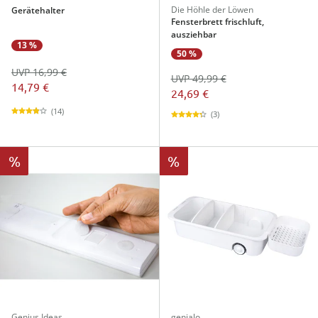
Die Höhle der Löwen
Gerätehalter
Fensterbrett frischluft,
ausziehbar
13 %
50 %
UVP 16,99 €
UVP 49,99 €
14,79 €
24,69 €
(14)
(3)
%
%
Genius Ideas
genialo