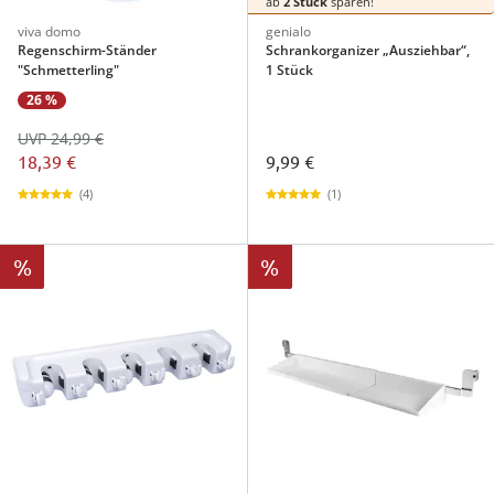
ab
2 Stück
sparen!
viva domo
genialo
Regenschirm-Ständer
Schrankorganizer „Ausziehbar“,
"Schmetterling"
1 Stück
26 %
UVP 24,99 €
18,39 €
9,99 €
(4)
(1)
%
%