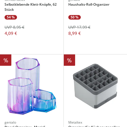
Selbstklebende Klett-Knöpfe, 62
Haushalts-Roll-Organizer
Stück
54 %
50 %
UVP 8,95 €
UVP 17,99 €
4,09 €
8,99 €
%
%
genialo
Metaltex