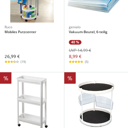
Ruco
genialo
Mobiles Putzcenter
Vakuum-Beutel, 6-teilig
40 %
UVP 14,99 €
26,99 €
8,99 €
(19)
(5)
%
%