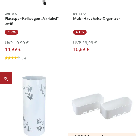
genialo
genialo
Platzspar-Rollwagen „Variabel“
Multi-Haushalts-Organizer
weiß
25 %
43 %
UVP 19,99 €
UVP 29,99 €
14,99 €
16,89 €
(6)
%