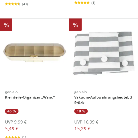
(1)
(43)
%
%
genialo
genialo
Kleinteile-Organizer „Wand“
Vakuum-Aufbwahrungsbeutel, 3
Stück
45 %
10 %
UVP 9,99 €
UVP 16,99 €
5,49 €
15,29 €
(1)