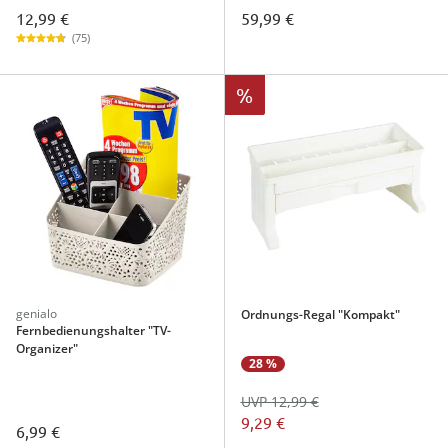
12,99 €
59,99 €
(75)
%
genialo
Ordnungs-Regal "Kompakt"
Fernbedienungshalter "TV-
Organizer"
28 %
UVP 12,99 €
9,29 €
6,99 €