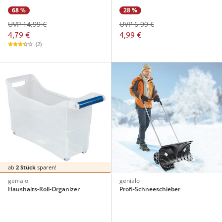
68 %
28 %
UVP 14,99 €
UVP 6,99 €
4,79 €
4,99 €
(2)
ab
2 Stück
sparen!
genialo
genialo
Haushalts-Roll-Organizer
Profi-Schneeschieber