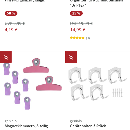
Pinsel-Organizer „Magic“
Organizer für Küchenutensilien
"Util-Tex"
58 %
25 %
UVP 9,99 €
UVP 19,99 €
4,19 €
14,99 €
(3)
%
%
genialo
genialo
Magnetklammern, 8-teilig
Gerätehalter, 5 Stück