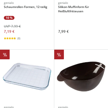
genialo
genialo
Schaumrollen-Formen, 12-teilig
Silikon-Muffinform für
Heißluftfritteusen
10 %
UVP 7,99 €
7,19 €
7,99 €
(8)
%
%
genialo
genialo