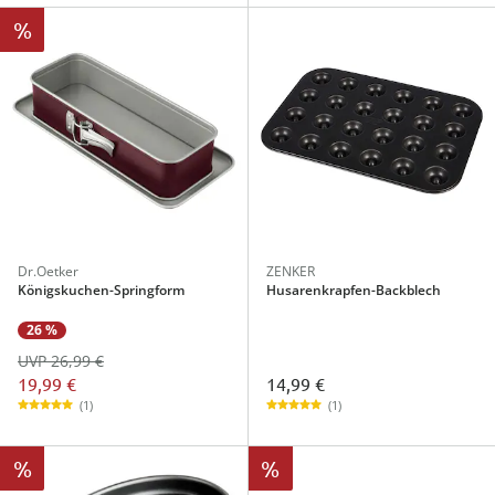
%
Dr.Oetker
ZENKER
Königskuchen-Springform
Husarenkrapfen-Backblech
26 %
UVP 26,99 €
19,99 €
14,99 €
(1)
(1)
%
%