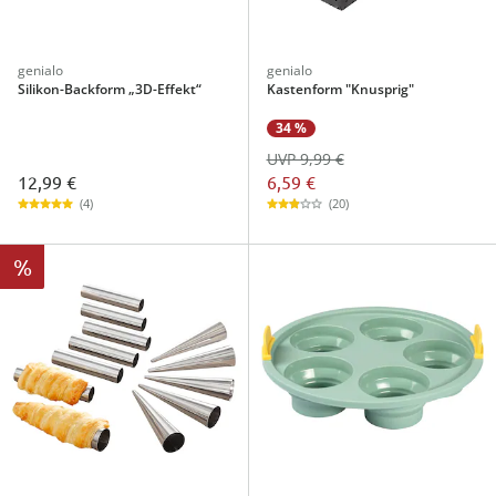
genialo
genialo
Silikon-Backform „3D-Effekt“
Kastenform "Knusprig"
34 %
UVP 9,99 €
12,99 €
6,59 €
(4)
(20)
%