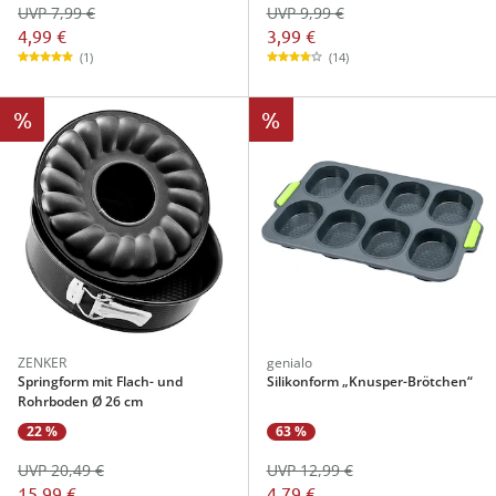
UVP 7,99 €
UVP 9,99 €
4,99 €
3,99 €
(1)
(14)
%
%
ZENKER
genialo
Springform mit Flach- und
Silikonform „Knusper-Brötchen“
Rohrboden Ø 26 cm
22 %
63 %
UVP 20,49 €
UVP 12,99 €
15,99 €
4,79 €