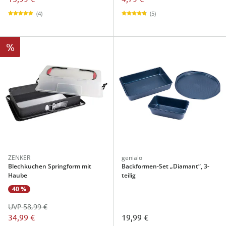
(4)
(5)
%
ZENKER
genialo
Blechkuchen Springform mit
Backformen-Set „Diamant“, 3-
Haube
teilig
40 %
UVP 58,99 €
34,99 €
19,99 €