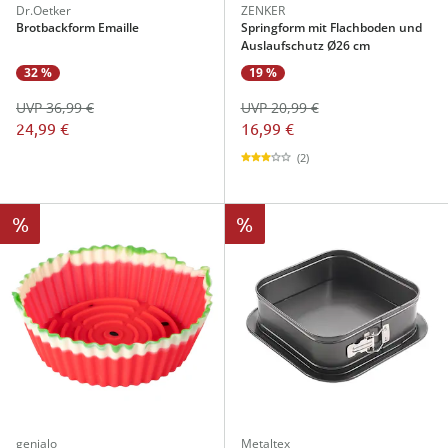
Dr.Oetker
ZENKER
Brotbackform Emaille
Springform mit Flachboden und
Auslaufschutz Ø26 cm
32 %
19 %
UVP 36,99 €
UVP 20,99 €
24,99 €
16,99 €
(2)
%
%
genialo
Metaltex