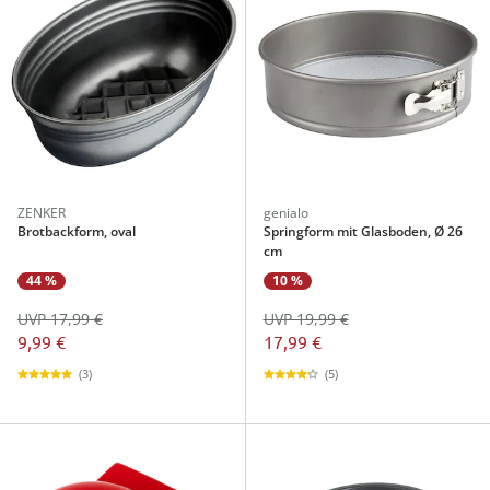
ZENKER
genialo
Brotbackform, oval
Springform mit Glasboden, Ø 26
cm
44 %
10 %
UVP 17,99 €
UVP 19,99 €
9,99 €
17,99 €
(3)
(5)