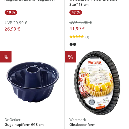
Star" 13 cm
47 %
10 %
UVP 79,90 €
UVP 29,99 €
41,99 €
26,99 €
(1)
%
%
Dr.Oetker
Westmark
Gugelhupfform Ø18 cm
Obstbodenform