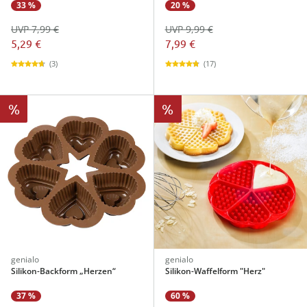
33 %
20 %
UVP 7,99 €
UVP 9,99 €
5,29 €
7,99 €
(3)
(17)
%
%
genialo
genialo
Silikon-Backform „Herzen“
Silikon-Waffelform "Herz"
37 %
60 %