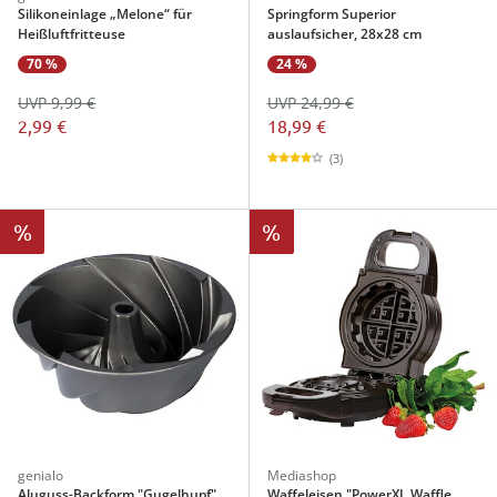
Silikoneinlage „Melone“ für
Springform Superior
Heißluftfritteuse
auslaufsicher, 28x28 cm
70 %
24 %
UVP 9,99 €
UVP 24,99 €
2,99 €
18,99 €
(3)
%
%
genialo
Mediashop
Aluguss-Backform "Gugelhupf"
Waffeleisen "PowerXL Waffle