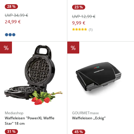
28 %
23 %
UVP 34,99 €
UVP 12,99 €
24,99 €
9,99 €
(1)
%
%
Mediashop
GOURMETmaxx
Waffeleisen "PowerXL Waffle
Waffeleisen „Eckig“
Star" 18 cm
31 %
45 %