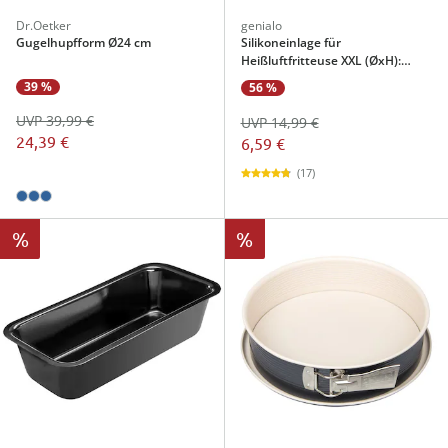
Dr.Oetker
genialo
Gugelhupfform Ø24 cm
Silikoneinlage für
Heißluftfritteuse XXL (ØxH):
19x20 cm
39 %
56 %
UVP 39,99 €
UVP 14,99 €
24,39 €
6,59 €
(17)
%
%