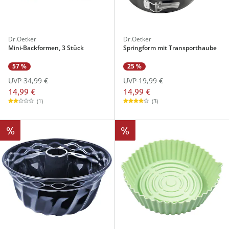
Dr.Oetker
Dr.Oetker
Mini-Backformen, 3 Stück
Springform mit Transporthaube
57 %
25 %
UVP 34,99 €
UVP 19,99 €
14,99 €
14,99 €
(1)
(3)
%
%