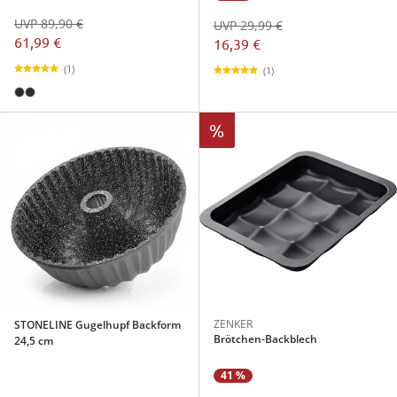
UVP 89,90 €
UVP 29,99 €
61,99 €
16,39 €
(1)
(1)
%
ZENKER
STONELINE Gugelhupf Backform
Brötchen-Backblech
24,5 cm
41 %