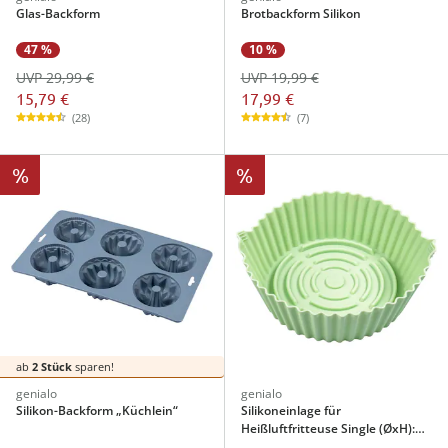
Glas-Backform
Brotbackform Silikon
47 %
10 %
UVP 29,99 €
UVP 19,99 €
15,79 €
17,99 €
(28)
(7)
%
%
ab
2 Stück
sparen!
genialo
genialo
Silikon-Backform „Küchlein“
Silikoneinlage für
Heißluftfritteuse Single (ØxH):
16x6 cm