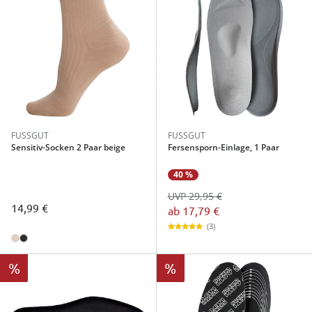
FUSSGUT
FUSSGUT
Sensitiv-Socken 2 Paar beige
Fersensporn-Einlage, 1 Paar
40 %
UVP 29,95 €
14,99 €
ab
17,79 €
(3)
%
%