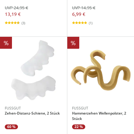
UVP 24,95 €
UVP 14,95 €
13,19 €
6,99 €
(3)
(1)
%
%
FUSSGUT
FUSSGUT
Zehen-Distanz-Schiene, 2 Stück
Hammerzehen Wellenpolster, 2
Stück
60 %
22 %