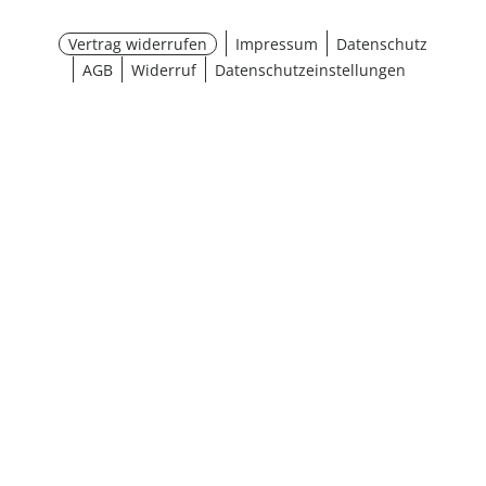
Vertrag widerrufen
Impressum
Datenschutz
AGB
Widerruf
Datenschutzeinstellungen
¹ Aktionsbedingungen
schließen
Ergebnisse anzeigen (25)