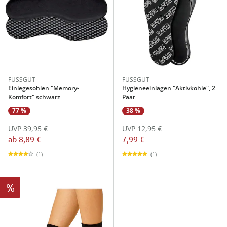
FUSSGUT
FUSSGUT
Einlegesohlen "Memory-
Hygieneeinlagen "Aktivkohle", 2
Komfort" schwarz
Paar
77 %
38 %
UVP 39,95 €
UVP 12,95 €
ab
8,89 €
7,99 €
(1)
(1)
%