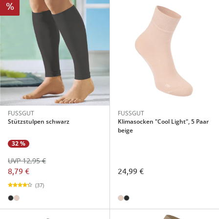
%
FUSSGUT
FUSSGUT
Stützstulpen schwarz
Klimasocken "Cool Light", 5 Paar
beige
32 %
UVP 12,95 €
8,79 €
24,99 €
(37)