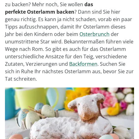
Regenschirme
Bett-Aufstehhilfen
Gartenmöbel Sets &
Heimwerken
Büro
Grabschmuck
zu backen? Mehr noch, Sie wollen
das
Damenunterwäsche
Gesundheitsartikel
Geschenke für Kinder
Tortenplatten
Schubladenorganizer
Schrankorganizer
LED-Leuchten
Lounges
Küchengeräte
perfekte
Osterlamm backen
? Dann sind Sie hier
Taschen
Ess- & Trinkhilfen
Insektenschutz
Dekoration
Grills & Grillzubehör
Schrankorganizer
Schubladenorganizer
Wetterstationen
genau richtig. Es kann ja nicht schaden, vorab ein paar
Herrenaccessoires
Infektionsschutz
Geschenke für Männer
Gartenbeleuchtung
Küchentextilien
Tipps aufzuschnappen, damit Ihr Osterlamm dieses
Schmuck & Uhren
Hörhilfen
Schuhstapler
Nähzubehör
Uhren & Wecker
Pflanzenshop
Herrenbekleidung
Inkontinenzartikel
Geschenke nach
Jahr bei den Kindern oder beim
Osterbrunch
der
‎ Mehr entdecken
Küchenhelfer
Praktische Alltagshelfer
Themen
unumstrittene Star wird. Bekanntermaßen führen viele
Haushaltshelfer
Heimtextilien
Pflanzzubehör
Herrenschuhe
Körperpflege
Wege nach Rom. So gibt es auch für das Osterlamm
Sehhilfen
‎ Mehr entdecken
Geschenkgutscheine
unterschiedliche Ansätze für den Teig, verschiedene
‎ Mehr entdecken
‎ Mehr entdecken
‎ Mehr entdecken
‎ Mehr entdecken
‎ Mehr entdecken
Zutaten, Verzierungen und
Backformen
‎ Mehr entdecken
. Suchen Sie
‎ Mehr entdecken
sich in Ruhe Ihr nächstes Osterlamm aus, bevor Sie zur
Tat schreiten.