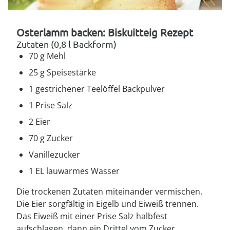
Osterlamm backen: Biskuitteig Rezept
Zutaten (0,8 l Backform)
70 g Mehl
25 g Speisestärke
1 gestrichener Teelöffel Backpulver
1 Prise Salz
2 Eier
70 g Zucker
Vanillezucker
1 EL lauwarmes Wasser
Die trockenen Zutaten miteinander vermischen.
Die Eier sorgfältig in Eigelb und Eiweiß trennen.
Das Eiweiß mit einer Prise Salz halbfest
aufschlagen, dann ein Drittel vom Zucker