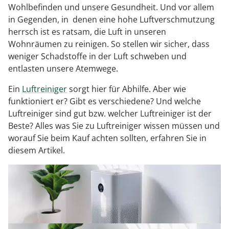
Regenschirme
Bett-Aufstehhilfen
Gartenmöbel Sets &
Heimwerken
Büro
Grabschmuck
Wohlbefinden und unsere Gesundheit. Und vor allem
Damenunterwäsche
Gesundheitsartikel
Geschenke für Kinder
Tortenplatten
Schubladenorganizer
Schrankorganizer
LED-Leuchten
Lounges
Küchengeräte
in Gegenden, in denen eine hohe Luftverschmutzung
Taschen
Ess- & Trinkhilfen
Insektenschutz
Dekoration
Grills & Grillzubehör
Schrankorganizer
Schubladenorganizer
Wetterstationen
herrsch ist es ratsam, die Luft in unseren
Herrenaccessoires
Infektionsschutz
Geschenke für Männer
Gartenbeleuchtung
Küchentextilien
Wohnräumen zu reinigen. So stellen wir sicher, dass
Schmuck & Uhren
Hörhilfen
Schuhstapler
Nähzubehör
Uhren & Wecker
Pflanzenshop
Herrenbekleidung
Inkontinenzartikel
Geschenke nach
weniger Schadstoffe in der Luft schweben und
‎ Mehr entdecken
Küchenhelfer
Praktische Alltagshelfer
Themen
entlasten unsere Atemwege.
Haushaltshelfer
Heimtextilien
Pflanzzubehör
Herrenschuhe
Körperpflege
Sehhilfen
‎ Mehr entdecken
Geschenkgutscheine
Ein
Luftreiniger
sorgt hier für Abhilfe. Aber wie
‎ Mehr entdecken
‎ Mehr entdecken
‎ Mehr entdecken
‎ Mehr entdecken
‎ Mehr entdecken
funktioniert er? Gibt es verschiedene? Und welche
‎ Mehr entdecken
‎ Mehr entdecken
Luftreiniger sind gut bzw. welcher Luftreiniger ist der
Beste? Alles was Sie zu Luftreiniger wissen müssen und
worauf Sie beim Kauf achten sollten, erfahren Sie in
diesem Artikel.