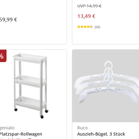
UVP 14,99 €
13,49 €
59,99 €
(68)
%
genialo
Ruco
Platzspar-Rollwagen
Auszieh-Bügel, 3 Stück