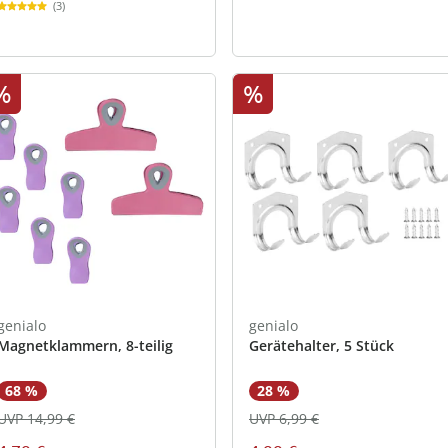
(3)
%
%
genialo
genialo
Magnetklammern, 8-teilig
Gerätehalter, 5 Stück
68 %
28 %
UVP 14,99 €
UVP 6,99 €