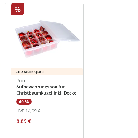
%
ab
2 Stück
sparen!
Ruco
Aufbewahrungsbox für
Christbaumkugel inkl. Deckel
40 %
UVP 14,99 €
8,89 €