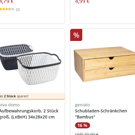
4,79 €
4,99 €
(2)
%
ab
2 Stück
sparen!
viva domo
genialo
Aufbewahrungskorb, 2 Stück
Schubladen-Schränkchen
groß, (LxBxH) 34x28x20 cm
"Bambus"
16 %
UVP 29,99 €