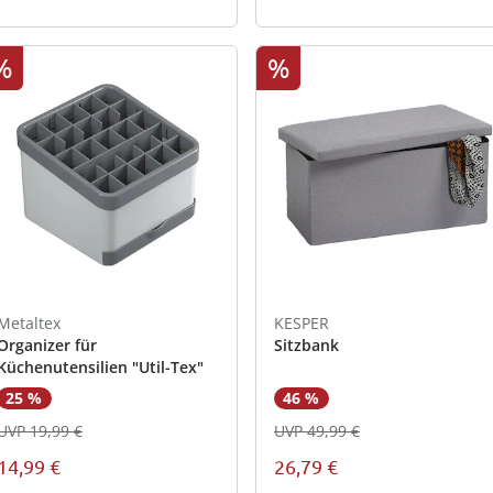
%
%
Metaltex
KESPER
Organizer für
Sitzbank
Küchenutensilien "Util-Tex"
25 %
46 %
UVP 19,99 €
UVP 49,99 €
14,99 €
26,79 €