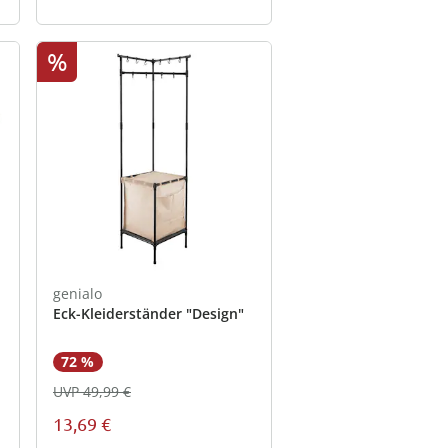
%
genialo
Eck-Kleiderständer "Design"
72 %
UVP 49,99 €
13,69 €