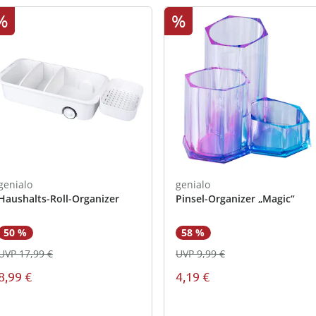
%
%
genialo
genialo
Haushalts-Roll-Organizer
Pinsel-Organizer „Magic“
50 %
58 %
UVP 17,99 €
UVP 9,99 €
8,99 €
4,19 €