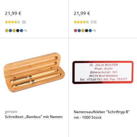
21,99 €
21,99 €
(9)
(13)
+5
+5
genialo
Namensaufkleber "Schrifttyp B"
Schreibset „Bambus“ mit Namen
rot - 1000 Stück