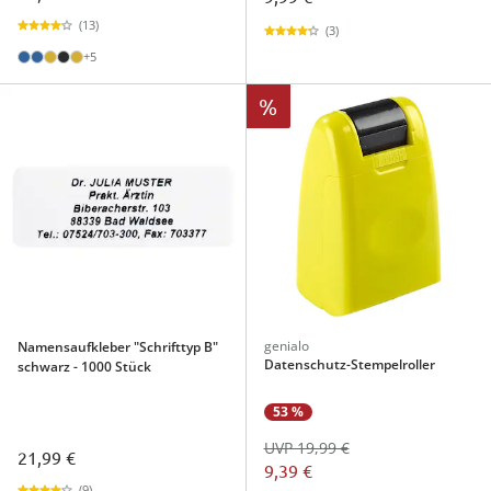
(13)
(3)
+5
%
genialo
Namensaufkleber "Schrifttyp B"
Datenschutz-Stempelroller
schwarz - 1000 Stück
53 %
UVP 19,99 €
21,99 €
9,39 €
(9)