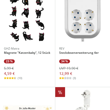
GHZ-Matra
REV
Magnete "Katzenbaby", 12 Stück
Steckdosenerweiterung 4er
23 %
34 %
5,99 €
UVP 19,90 €
4,59 €
12,99 €
(10)
(3)
%