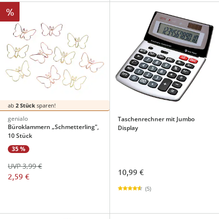
%
ab
2 Stück
sparen!
genialo
Taschenrechner mit Jumbo
Büroklammern „Schmetterling",
Display
10 Stück
35 %
UVP 3,99 €
10,99 €
2,59 €
(5)