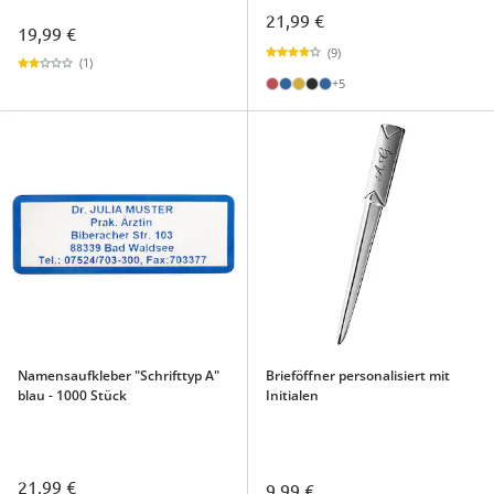
21,99 €
19,99 €
(9)
(1)
+5
Namensaufkleber "Schrifttyp A"
Brieföffner personalisiert mit
blau - 1000 Stück
Initialen
21,99 €
9,99 €