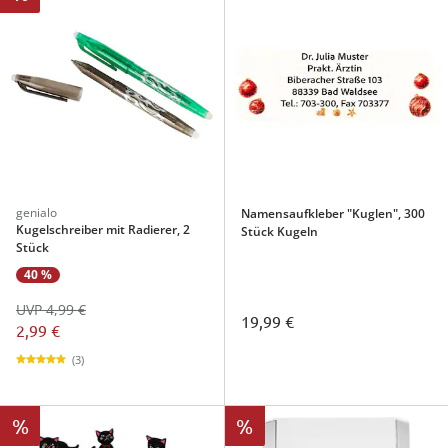
genialo
Namensaufkleber "Kuglen", 300
Kugelschreiber mit Radierer, 2
Stück Kugeln
Stück
40 %
UVP 4,99 €
19,99 €
2,99 €
(3)
%
%