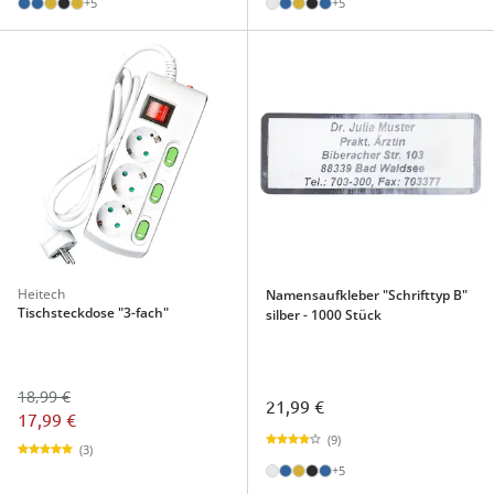
+5
+5
Heitech
Namensaufkleber "Schrifttyp B"
Tischsteckdose "3-fach"
silber - 1000 Stück
18,99 €
21,99 €
17,99 €
(9)
(3)
+5