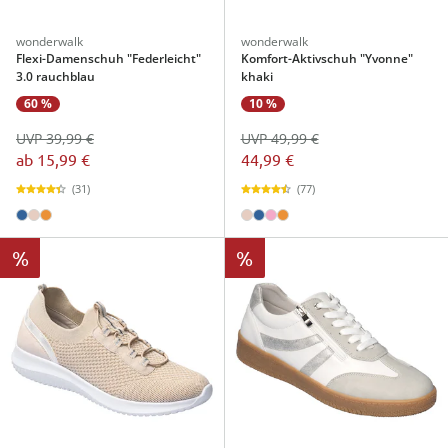
wonderwalk
wonderwalk
Flexi-Damenschuh "Federleicht"
Komfort-Aktivschuh "Yvonne"
3.0 rauchblau
khaki
60 %
10 %
UVP 39,99 €
UVP 49,99 €
ab
15,99 €
44,99 €
(31)
(77)
%
%