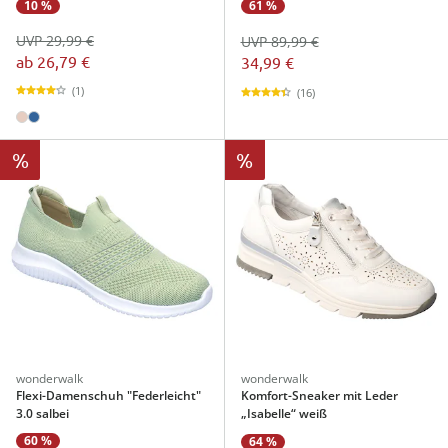
10 %
61 %
UVP 29,99 €
UVP 89,99 €
ab
26,79 €
34,99 €
(1)
(16)
%
%
wonderwalk
wonderwalk
Flexi-Damenschuh "Federleicht"
Komfort-Sneaker mit Leder
3.0 salbei
„Isabelle“ weiß
60 %
64 %