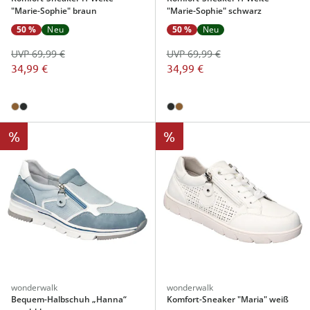
"Marie-Sophie" braun
"Marie-Sophie" schwarz
50 %
Neu
50 %
Neu
UVP 69,99 €
UVP 69,99 €
34,99 €
34,99 €
%
%
wonderwalk
wonderwalk
Bequem-Halbschuh „Hanna“
Komfort-Sneaker "Maria" weiß