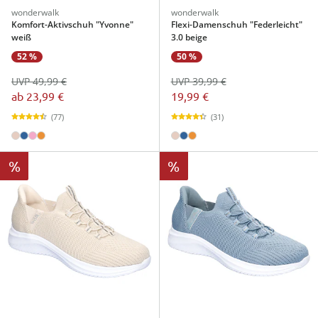
wonderwalk
wonderwalk
Komfort-Aktivschuh "Yvonne"
Flexi-Damenschuh "Federleicht"
weiß
3.0 beige
52 %
50 %
UVP 49,99 €
UVP 39,99 €
ab
23,99 €
19,99 €
(77)
(31)
%
%