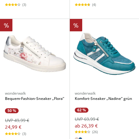
(3)
(4)
%
%
wonderwalk
wonderwalk
Bequem-Fashion-Sneaker „Flora“
Komfort-Sneaker „Nadine“ grün
62 %
50 %
UVP 69,99 €
UVP 49,99 €
ab
26,39 €
24,99 €
(26)
(3)