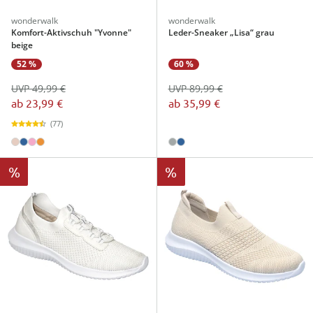
wonderwalk
wonderwalk
Komfort-Aktivschuh "Yvonne"
Leder-Sneaker „Lisa“ grau
beige
52 %
60 %
UVP 49,99 €
UVP 89,99 €
ab
23,99 €
ab
35,99 €
(77)
%
%