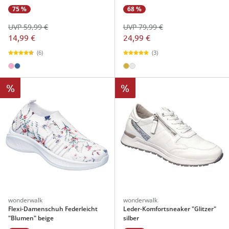
75 %
68 %
UVP 59,99 €
UVP 79,99 €
14,99 €
24,99 €
(6)
(3)
%
%
wonderwalk
wonderwalk
Flexi-Damenschuh Federleicht
Leder-Komfortsneaker "Glitzer"
"Blumen" beige
silber