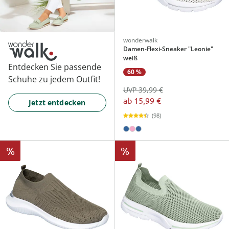
wonderwalk
Damen-Flexi-Sneaker "Leonie"
weiß
Entdecken Sie passende
60 %
Schuhe zu jedem Outfit!
UVP 39,99 €
ab
15,99 €
Jetzt entdecken
(98)
%
%