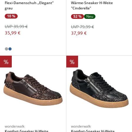
Flexi-Damenschuh „Elegant“
Wärme-Sneaker H-Weite
grau
"Cinderella"
10 %
52 %
Neu
UVP 39,99 €
UVP 79,99 €
35,99 €
37,99 €
%
%
wonderwalk
wonderwalk
Komfort-Sneaker H-Weite
Komfort-Sneaker H-Weite