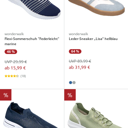
wonderwalk
wonderwalk
Flexi-Sommerschuh "Federleicht"
Leder-Sneaker „Lisa“ hellblau
marine
64 %
46 %
UVP 89,99 €
UVP 29,99 €
ab
31,99 €
ab
15,99 €
(18)
%
%