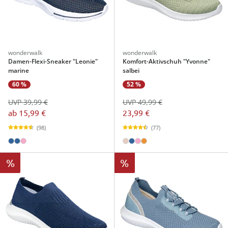
wonderwalk
wonderwalk
Damen-Flexi-Sneaker "Leonie"
Komfort-Aktivschuh "Yvonne"
marine
salbei
60 %
52 %
UVP 39,99 €
UVP 49,99 €
ab
15,99 €
23,99 €
(98)
(77)
%
%