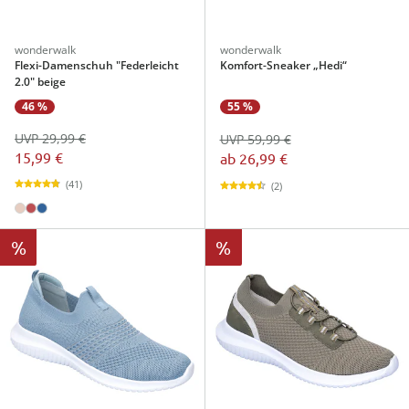
wonderwalk
wonderwalk
Flexi-Damenschuh "Federleicht
Komfort-Sneaker „Hedi“
2.0" beige
46 %
55 %
UVP 29,99 €
UVP 59,99 €
15,99 €
ab
26,99 €
(41)
(2)
%
%