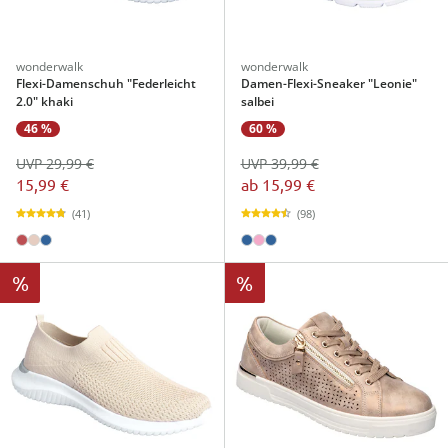
wonderwalk
wonderwalk
Flexi-Damenschuh "Federleicht
Damen-Flexi-Sneaker "Leonie"
2.0" khaki
salbei
46 %
60 %
UVP 29,99 €
UVP 39,99 €
15,99 €
ab
15,99 €
(41)
(98)
%
%