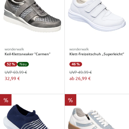
wonderwalk
wonderwalk
Keil-Klettsneaker "Carmen"
Klett-Freizeitschuh „Superleicht“
52 %
Neu
46 %
UVP 69,99 €
UVP 49,99 €
32,99 €
ab
26,99 €
%
%