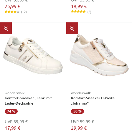
25,99 €
19,99 €
(12)
(2)
%
%
wonderwalk
wonderwalk
Komfort-Sneaker „Leni“ mit
Komfort-Sneaker H-Weite
Leder-Decksohle
„Johanna“
74 %
50 %
UVP 69,99 €
UVP 59,99 €
17,99 €
29,99 €