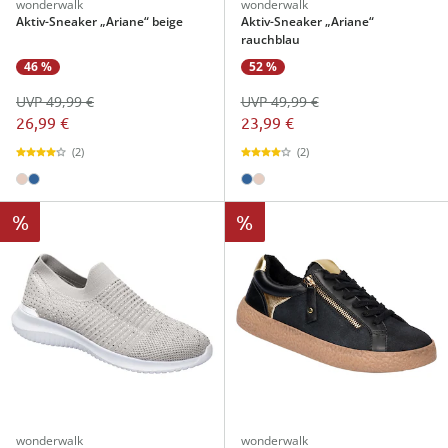
wonderwalk
wonderwalk
Aktiv-Sneaker „Ariane“ beige
Aktiv-Sneaker „Ariane“
rauchblau
46 %
52 %
UVP 49,99 €
UVP 49,99 €
26,99 €
23,99 €
(2)
(2)
%
%
wonderwalk
wonderwalk