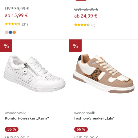
UVP 39,99 €
UVP 69,99 €
ab
15,99 €
ab
24,99 €
(31)
(3)
%
%
wonderwalk
wonderwalk
Komfort-Sneaker „Karla“
Fashion-Sneaker „Lilo“
56 %
66 %
UVP 59,99 €
UVP 59,99 €