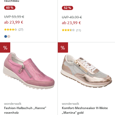
rauchblau
60 %
52 %
UVP 59,99 €
UVP 49,99 €
ab
23,99 €
ab
23,99 €
(27)
(11)
%
%
wonderwalk
wonderwalk
Fashion-Halbschuh „Hanne“
Komfort-Meshsneaker H-Weite
rosenholz
„Martina“ gold