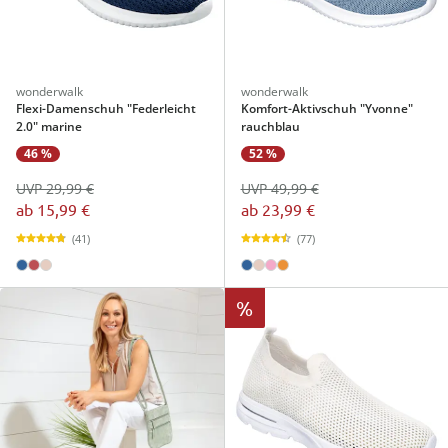
wonderwalk
wonderwalk
Flexi-Damenschuh "Federleicht
Komfort-Aktivschuh "Yvonne"
2.0" marine
rauchblau
46 %
52 %
UVP 29,99 €
UVP 49,99 €
ab
15,99 €
ab
23,99 €
(41)
(77)
%