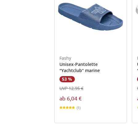
Fashy
Unisex-Pantolette
"Yachtclub“ marine
53 %
UVP 12,95 €
ab
6,04 €
(1)