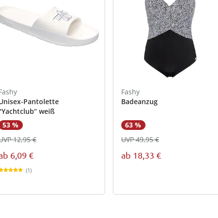
Fashy
Fashy
Unisex-Pantolette
Badeanzug
"Yachtclub“ weiß
53 %
63 %
UVP 12,95 €
UVP 49,95 €
ab
6,09 €
ab
18,33 €
(1)