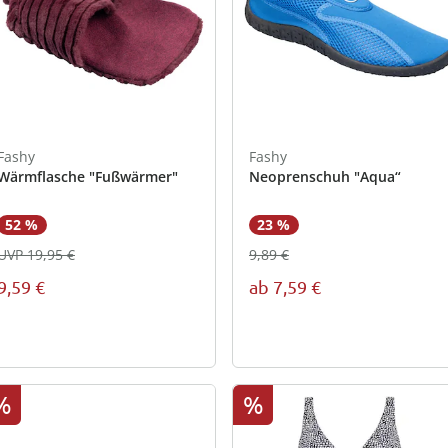
Fashy
Fashy
Wärmflasche "Fußwärmer"
Neoprenschuh "Aqua“
52 %
23 %
UVP 19,95 €
9,89 €
9,59 €
ab
7,59 €
%
%