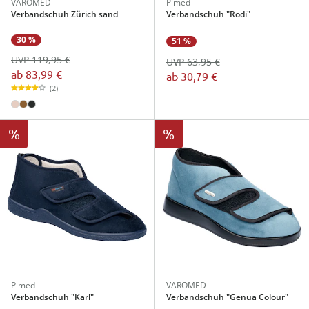
VAROMED
Pimed
Verbandschuh Zürich sand
Verbandschuh "Rodi"
30 %
51 %
UVP 119,95 €
UVP 63,95 €
ab
83,99 €
ab
30,79 €
(2)
%
%
Pimed
VAROMED
Verbandschuh "Karl"
Verbandschuh "Genua Colour"