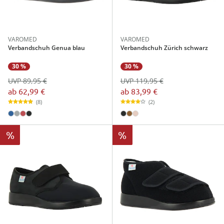
VAROMED
VAROMED
Verbandschuh Genua blau
Verbandschuh Zürich schwarz
30 %
30 %
UVP 89,95 €
UVP 119,95 €
ab
62,99 €
ab
83,99 €
(8)
(2)
%
%