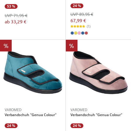
24 %
53 %
UVP 89,95 €
UVP 71,95 €
67,99 €
ab
33,29 €
(1)
%
%
VAROMED
VAROMED
Verbandschuh "Genua Colour"
Verbandschuh "Genua Colour"
24 %
24 %