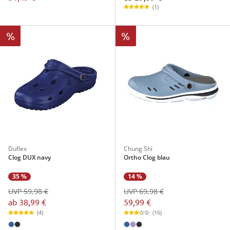
(1)
%
%
Duflex
Chung Shi
Clog DUX navy
Ortho Clog blau
35 %
14 %
UVP 59,98 €
UVP 69,98 €
ab
38,99 €
59,99 €
(4)
(16)