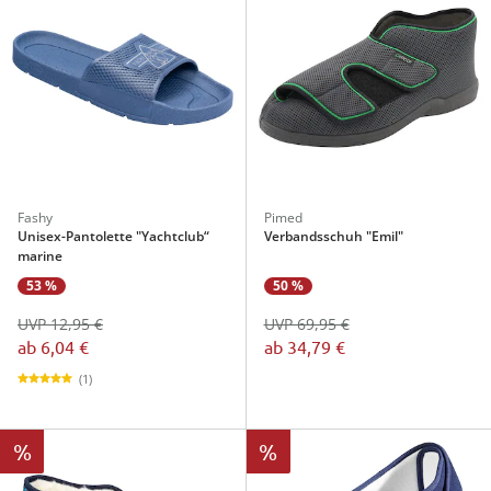
Fashy
Pimed
Unisex-Pantolette "Yachtclub“
Verbandsschuh "Emil"
marine
53 %
50 %
UVP 12,95 €
UVP 69,95 €
ab
6,04 €
ab
34,79 €
(1)
%
%