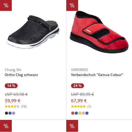
%
%
Chung Shi
VAROMED
Ortho Clog schwarz
Verbandschuh "Genua Colour"
14 %
24 %
UVP 69,98 €
UVP 89,95 €
59,99 €
67,99 €
(16)
(1)
%
%