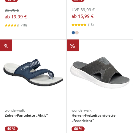
UVP 39,99 €
23,79 €
ab
15,99 €
ab
19,99 €
(13)
(18)
%
%
wonderwalk
wonderwalk
Zehen-Pantolette „Aktiv“
Herren-Freizeitpantolette
„Federleicht“
40 %
60 %