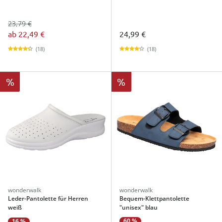
23,79 €
ab
22,49 €
24,99 €
(18)
(18)
%
%
wonderwalk
wonderwalk
Leder-Pantolette für Herren
Bequem-Klettpantolette
weiß
"unisex" blau
60 %
16 %