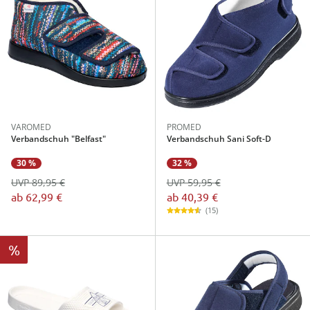
VAROMED
PROMED
Verbandschuh "Belfast"
Verbandschuh Sani Soft-D
32 %
30 %
UVP 59,95 €
UVP 89,95 €
ab
40,39 €
ab
62,99 €
(15)
%