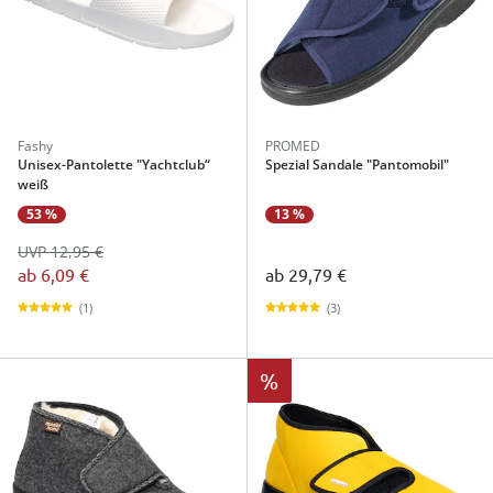
Fashy
PROMED
Unisex-Pantolette "Yachtclub“
Spezial Sandale "Pantomobil"
weiß
53 %
13 %
UVP 12,95 €
ab
6,09 €
ab
29,79 €
(1)
(3)
%