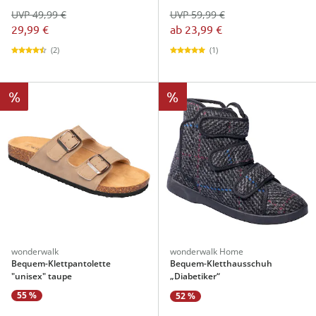
UVP 49,99 €
UVP 59,99 €
29,99 €
ab
23,99 €
(2)
(1)
%
%
wonderwalk
wonderwalk Home
Bequem-Klettpantolette
Bequem-Kletthausschuh
"unisex" taupe
„Diabetiker“
55 %
52 %