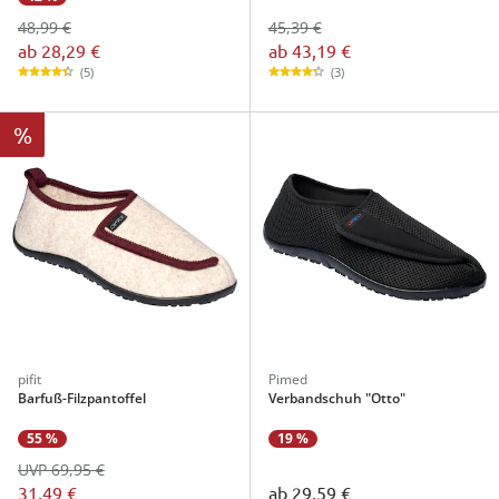
48,99 €
45,39 €
ab
28,29 €
ab
43,19 €
(5)
(3)
%
pifit
Pimed
Barfuß-Filzpantoffel
Verbandschuh "Otto"
19 %
55 %
UVP 69,95 €
ab
29,59 €
31,49 €