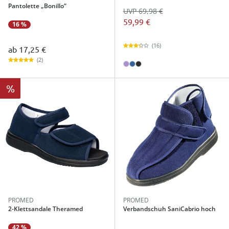
Pantolette „Bonillo“
UVP 69,98 €
59,99 €
16 %
(16)
ab
17,25 €
(2)
%
PROMED
PROMED
2-Klettsandale Theramed
Verbandschuh SaniCabrio hoch
42 %