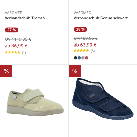
VAROMED
VAROMED
Verbandschuh Tromsö
Verbandschuh Genua schwarz
28 %
27 %
UVP 89,95 €
UVP 119,95 €
ab
63,99 €
ab
86,99 €
(8)
(1)
%
%