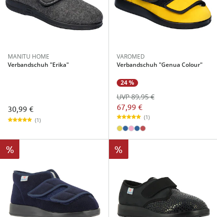
MANITU HOME
VAROMED
Verbandschuh "Erika"
Verbandschuh "Genua Colour"
24 %
UVP 89,95 €
67,99 €
30,99 €
(1)
(1)
%
%