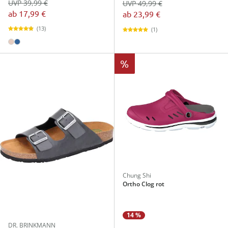
UVP 39,99 €
UVP 49,99 €
ab
17,99 €
ab
23,99 €
(13)
(1)
%
Chung Shi
Ortho Clog rot
14 %
DR. BRINKMANN