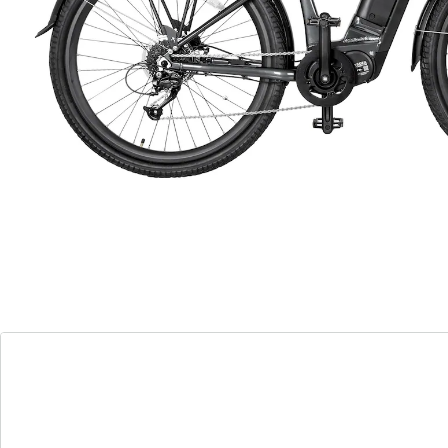
Rahmen: 27,5"-Aluminium
Reichweite: 65-80 km (abhängig von der Fahrweise,
Beladung und Einsatzbereich)
Nettogewicht: 25 kg
Motor: 250W
Geschwindigkeit: 25 km/h
Das Trekking E-Bike"GS25" mit bürstenlosem
Mittelmotor überzeugt durch seine Fahreigenschaften
und dem schönen Design. Der kraftvolle und
leistungsstarke Akku, gibt Ihnen die perfekte
Unterstützung. Dadurch erhalten Sie ungetrübten
Fahrspaß.
Batteriehinweis:
Batterien sind im Lieferumfang enthalten.