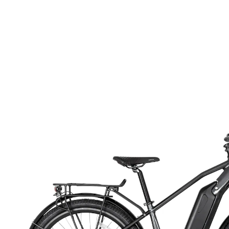
1.675,89 €
inkl. MwSt. und zzgl.
Versandkosten
Bei Verfügbarkeit erinnern
Derzeit nicht lieferbar
Dieses Produkt wird
per Spedition
versandt
837 PAYBACK °Punkte
sammeln
Pedale: rutschfest
Vorderradgabel: SR Suntour Nex-E25
Batterie: 36V/13Ah. Gewicht der Batterie: 3 kg.
Batterie-Typ: LITHIUM