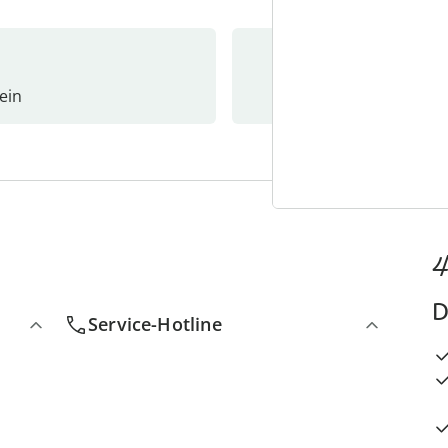
ein
Newslet
4
D
Service-Hotline