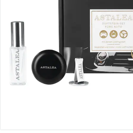
Angebote in grellen Farben und mit aufdringlichen
Duftvarianten sagten ihr dafür so gar nicht zu. So
entwickelte sie mit "ASTALEA" einen Aroma-Duftstein
für das Armaturenbrett, der es nicht nur ermöglicht,
den eigenen Lieblingsduft im Auto zu zelebrieren,
sondern der ganz nebenbei auch noch aus rein
natürlichem Material gefertigt und zeitlos schön und
hochwertig anzusehen ist.
Details
Hinweise & Hersteller
Bewertungen