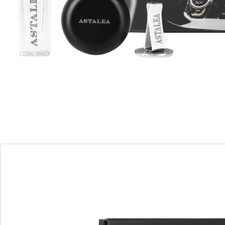
Design-Stein 3-5-mal besprühen und per Magnet-Clip
an der Halterung befestigen. Diese kann anschließend
unkompliziert in die Lamellen der Autolüftung
geklemmt werden. Das feinporige Material nimmt den
Duft gut auf und verströmt ihn dezent an die
Umgebung. Lässt der Duft nach, kann er einfach
erneut besprüht und so immer wieder verwendet
werden. Mit dem "ASTALEA" Duftstein-Set kannst du
deinen individuellen Autoduft einfach selbst kreieren.
Dein Duft. Dein Auto.
Im Set enthalten: 1x Duftstein, 1x Pumpzerstäuber (5
ml), 1x Halterung
Gründerinfo Kim Lohmar:
Im Außendienst tätig, verbrachte Kim Lohmar täglich
viel Zeit im Auto und wünschte sich so oft, es in ihre
persönliche Wohlfühl-Oase verwandeln zu können -
mit ihrem eigenen Lieblingsduft. Die marktüblichen