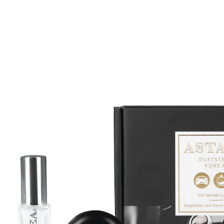
UVP 14,99 €
9,99 €
inkl. MwSt. und zzgl.
Versandkosten
Bei Verfügbarkeit erinnern
Derzeit nicht lieferbar
4 PAYBACK °Punkte
sammeln
Ein angenehmer Duft sorgt für Wohlbefinden - auch
im Auto
Mit dem "ASTALEA" Duftstein-Set kannst du deinen
Lieblingsduft auch auf langen Autofahrten genießen.
Einfach das Parfum oder auch ätherische Öle in den
kleinen, praktischen Pumpzerstäuber füllen, damit den