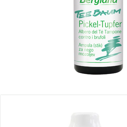
eindringt
praktisch für Unterwegs
zertifizierte Naturkosmetik
Erleben Sie die wirksame Pflege gegen Mitesser, Pickel
und Hautunreinheiten mit unserem Teebaum Pickel-
Tupfer. Dieses Produkt, ideal zur lokalen Anwendung,
dringt tief in die Haut ein und entfaltet dort seine
natürliche Wirkung. Zertifizierte Naturkosmetik mit
wertvollen Inhaltsstoffen wie Teebaum-Öl, Biabolol und
Bio Rosmarin CO2-Extrakt. Dank der praktischen Form
ist er Ihr perfekter Begleiter für unterwegs. Einfach 2-3
Mal täglich auf die betroffenen Stellen auftragen und
die natürlichen Kräfte wirken lassen. Ein Mix aus
Alkohol, pflanzlichem Lecithin und natürlichem Vitamin
E sorgt für optimale Pflege. Entdecken Sie die Reinheit
der Natur – immer griffbereit für Ihre Haut.
INCI´s: Alcohol, Aqua, Melaleuca Alternifolia (Tea Tree)