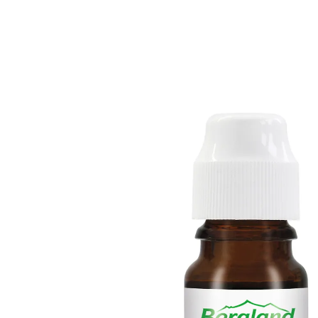
UVP 6,70 €
4,99 €
1 l = 499,00 €
inkl. MwSt. und zzgl.
Versandkosten
In den Warenkorb
Sofort lieferbar - in 2-3 Werktagen bei Ihnen
2 PAYBACK °Punkte
sammeln
Natürliche Reinheit für Ihre Haut – der Geheimtipp
gegen Unreinheiten!
effektive Pflege, die tief in die Haut