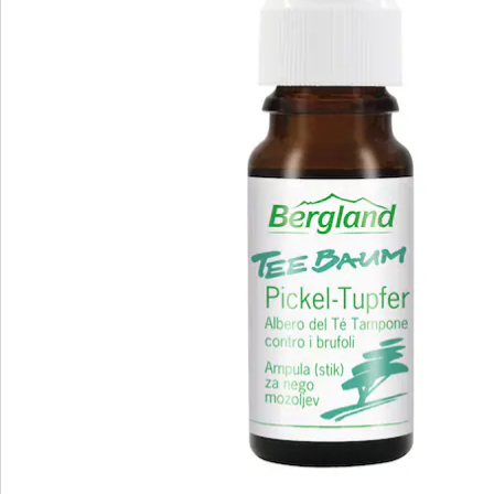
Oil, Bisabolol, Rosmarinus Officinalis (Rosemary) Leaf
Oil (CO2 Extract), Helianthus Annuus (Sunflower) Seed
Oil, Lecithin, Tocopherol, Natural Fragrance
Details
Hinweise & Hersteller
Bewertungen
Bestellschein