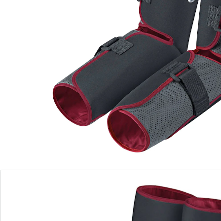
gegen schwere, müde Beine
Intensität stufenlos regulierbar
einfache Bedienung mit Handschalter
beugt Besenreisern und Krampfadern vor
löst Verspannungen
fördert die Durchblutung
gratis: Aufbewahrungstasche und
Batterien
Revitalisierende Kompressionsmassage verbessert die
venöse Blutzirkulation und lindert schwere Beine.
Luftdruckmassage mit an- und abschwellenden
Luftpolstern. Wechselseitiges Aufpumpen der
Beinmanschetten. Mit Sicherheits-STOP-Funktion,
Abpump-Funktion und Timer-Funktion. Individuelle
Anpassung der 4 Manschetten per Klettverschluss.
Batterie- oder Netzbetrieb möglich. 3 Watt. Inklusive
Aufbewahrungstasche.