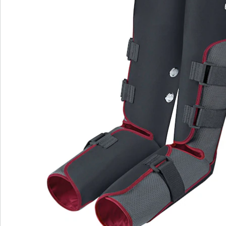
Maße:
Oberschenkel: 85x23,5x0,5 cm
Unterschenkel 61x67x0,5 cm
Batteriehinweis:
Batterien sind im Lieferumfang enthalten.
Details
Hinweise & Hersteller
Bewertungen