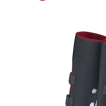
UVP 241,49 €
168,99 €
inkl. MwSt. und zzgl.
Versandkosten
In den Warenkorb
Nur noch wenige Artikel verfügbar
Sofort lieferbar - in 2-3 Werktagen bei Ihnen
84 PAYBACK °Punkte
sammeln
Massieren und beleben Sie Ihre Oberschenkel mit
diesen Drucktherapie-Stiefeln