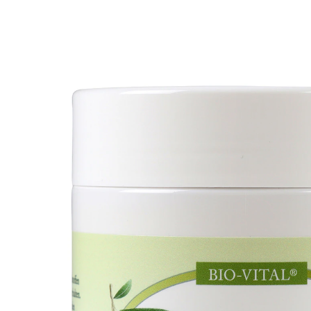
UVP 7,95 €
4,99 €
1 l = 19,96 €
inkl. MwSt. und zzgl.
Versandkosten
In den Warenkorb
Sofort lieferbar - in 2-3 Werktagen bei Ihnen
2 PAYBACK °Punkte
sammeln
erhält die Spannkraft der Haut
für natürliche Geschmeidigkeit
Wohltuende Hautpflege in bester mediterraner