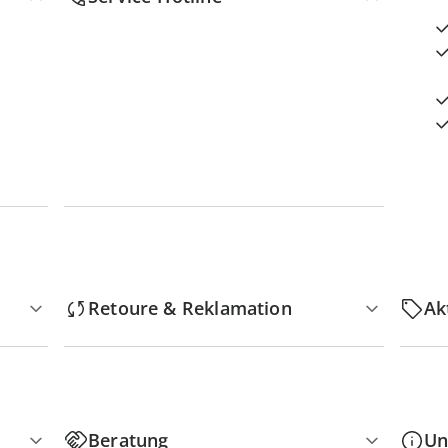
Retoure & Reklamation
Ak
Beratung
Un