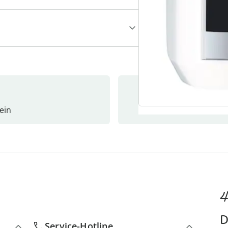
ein
Newslet
4
D
Service-Hotline