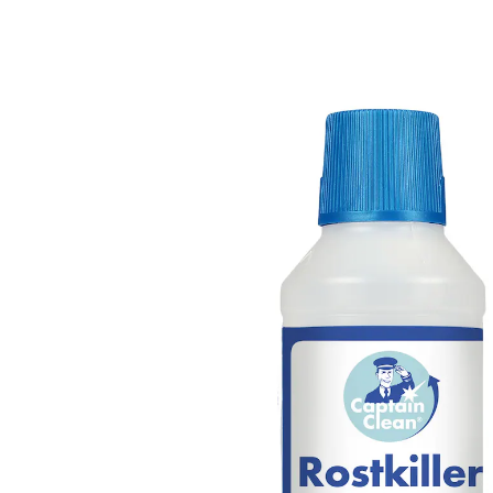
8,99 €
6,89 €
1 l = 13,78 €
inkl. MwSt. und zzgl.
Versandkosten
6,19 €
nur
ab
2
Stück
1
In den Warenkorb
Sofort lieferbar - in 2-3 Werktagen bei Ihnen
3 PAYBACK °Punkte
sammeln