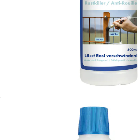
Entrostet und grundiert auf einen Streich!
für Autos, Zäune, Fahrräder
erspart einen Arbeitsgang
wirkt auch als Grundierung
Sparen Sie sich das mühsame Abschleifen – streichen
Sie Rost einfach mit dem Pinsel weg! Dieser Rostkiller
entrostet zuverlässig Geländer, Zäune,
Waschmaschinen, Metallteile an Auto und Fahrrad
u.v.m. Im gleichen Arbeitsgang verwandelt er den Rost
in eine stabile Schutzschicht, die als Grundierung für
den nachfolgenden Lackauftrag dient. Das spart Zeit
und Arbeit!
Details