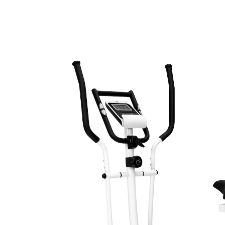
256,99 €
inkl. MwSt. und zzgl.
Versandkosten
In den Warenkorb
Lieferbar - in 2 Wochen bei Ihnen
Dieses Produkt wird
per Spedition
versandt
128 PAYBACK °Punkte
sammeln
Arm-, Bein- und Crosstrainer in einem Trainingsgerät!
Als Heimtrainer im Sitzen (extra Haltegriff) oder als
Crosstrainer im Stehen nutzbar (bewegliche Griffarme
für Vorwärts- und Rückwärtsbewegung). Mit Magnet-