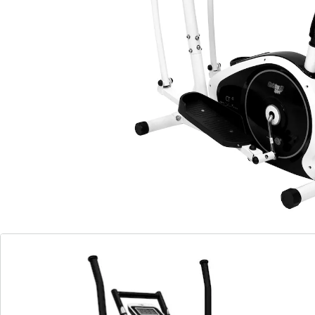
Brems-System und 7 kg Schwungmasse, praktische
Transportrollen. Eingabe von persönlichen
Grenzwerten im Computer, eine Überschreitung der
Grenzwerte wird angezeigt. Gewicht 32,5 kg,
im Stehen oder Sitzen trainieren
großes LCD-Display: Zeit,Geschwindigkeit,
Entfernung, Kalorienverbrauch, Pulsfrequenz und
Scan
Halterung für Tablet und Smartphone
Handpulsmessung
horizontal und vertikal anpassbarer Sattel
8-stufige manuelle Rasterschaltung
Belastbar bis 100 kg
Batteriehinweis:
Batterien sind nicht im Lieferumfang enthalten. Diese
bitte extra bestellen. (AAA Micro x 2)