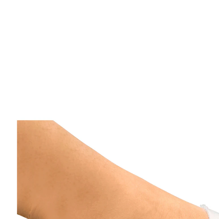
12,99 €
inkl. MwSt. und zzgl.
Versandkosten
Bei Verfügbarkeit erinnern
Derzeit nicht lieferbar
6 PAYBACK °Punkte
sammeln
Stützt und entlastet!
passend zuschneidbar
Super Kombination aus Stütz-, Kompressionsstrumpf
und Bandage! Kann unauffällig in fast allen Schuhen
getragen werden. Stützt und schützt vor Reibungen,
kann zur Linderung von Beschwerden bei Hallux