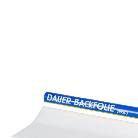
8,99 €
1 m² = 34,05 €
inkl. MwSt. und zzgl.
Versandkosten
In den Warenkorb
Sofort lieferbar - in 2-3 Werktagen bei Ihnen
4 PAYBACK °Punkte
sammeln
Dauer-Backfolie für saubere Backbleche!
Über 1.000 Mal verwendbar
Hält Ihr Backblech dauerhaft sauber