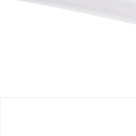
Zuschneidbar
Lässt sich einfach feucht abwischen
Spart Zeit und Aufwand beim Backen
Ideal für alle Backprojekte
Weil das niemand gerne macht, gleich die Dauer-
Backfolie mitbestellen. Die hält das Backblech
dauerhaft sauber, lässt sich feucht abwischen und bis
zu 1.000 Mal wiederverwenden.
Details
Hinweise & Hersteller
Bewertungen