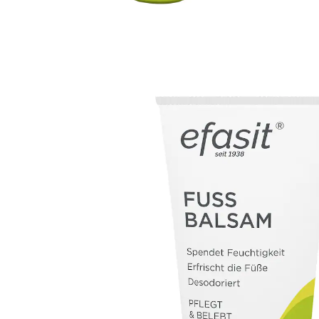
2,99 €
1 l = 39,87 €
inkl. MwSt. und zzgl.
Versandkosten
In den Warenkorb
Sofort lieferbar - in 2-3 Werktagen bei Ihnen
1 PAYBACK °Punkte
sammeln
bei trockener Haut
zur täglichen Anwendung
Pflegt und belebt beanspruchte Füße. Mit Jojoba-Öl