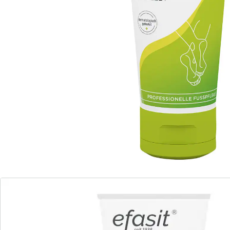
und Kamille. Vegan.
INCI: Aqua, Cetearyl Alcohol, Isopropyl Palmitate,
Propylene Glycol, Glycerin,
Stearic Acid, Palmitic Acid, Phenoxyethanol, Sodium
Cetearyl Sulfate, Camphor,
Simmondsia Chinensis Seed Oil, Menthol, Sodium
Benzoate, Rosmarinus Officinalis Leaf
Oil, Citric Acid, Ethylhexylglycerin, Farnesol,
Tetrasodium Glutamate Diacetate, Sodium
Sulfate, Limonene, Chamomilla Recutita Flower Extract,
Symphytum Officinale Root
Extract, Sodium Chloride, Linalool, Sodium Hydroxide,
CI 42090, CI 47005.
Details