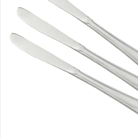
Lebensmittel unterschiedlicher Art mühelos zerteilen
lassen.
Trotz des hochwertigen Materials müssen Sie das
Besteck nach dem Gebrauch nicht von Hand spülen,
sondern können es bequem zum Reinigen in die
Spülmaschine geben. Eine Packung beinhaltet
insgesamt drei Menümesser aus der Serie Konstanz
mit einer Länge von jeweils 22,6 Zentimetern. Die
Messer können Sie bei Bedarf mit den passenden
Gabeln und Löffeln der Besteck-Serie zu einem
vollständigen Essbesteck ergänzen und diese zu jeder
sich bietenden Gelegenheit aufdecken.
Details