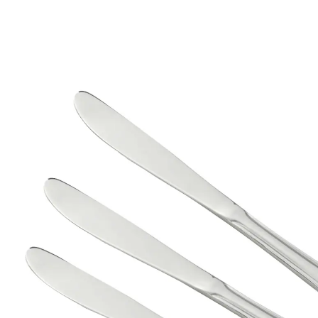
UVP 6,29 €
3,99 €
inkl. MwSt. und zzgl.
Versandkosten
In den Warenkorb
Sofort lieferbar - in 2-3 Werktagen bei Ihnen
1 PAYBACK °Punkte
sammeln
Das Auge isst mit: Elegante Menümesser aus
rostfreiem Edelstahl
Set mit drei Menümessern
für festliche Tafeln oder alltägliche Nutzung
aus rostfreiem Edelstahl 18/10
spülmaschinengeeignet