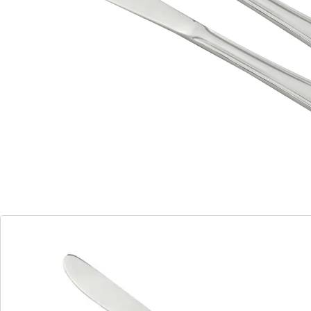
elegantes Design
Länge: 22,6 cm
Zu einem festlichen Menü gehört neben gutem
Geschirr das passende Besteck. Die hochwertigen
Menümesser aus der Besteck-Serie Konstanz von
Nirosta wirken durch ihre schlichte Optik sehr edel und
sind daher ideal für besondere Anlässe geeignet. Sie
lassen sich aber genauso gut als stilvolles
Alltagsbesteck, das Sie zum Frühstück, Mittagessen
oder Abendbrot verwenden.
Als Material für die eleganten Messer dient
hochwertiger Edelstahl 18/10. Dieser ist
korrosionsbeständig und unempfindlich gegenüber
Säuren, was die Menümesser sehr langlebig macht. Die
vorne abgerundete Klinge ist mit einem einseitigen
Wellenschliff versehen, mit dem sich vom krossen
Braten bis zum knackigen Gemüse Speisen und