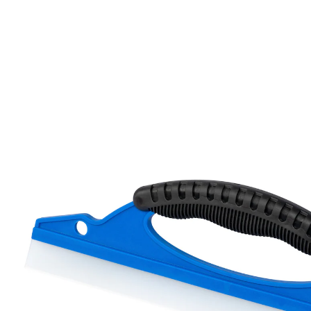
1,89 €
1,79 €
inkl. MwSt. und zzgl.
Versandkosten
Bei Verfügbarkeit erinnern
Derzeit nicht lieferbar
1 PAYBACK °Punkte
sammeln
Damit läuft alles glatt!
für Duschkabinen, Auto- oder Fensterscheiben
Streifenfrei Scheiben und glatte Flächen abziehen wie