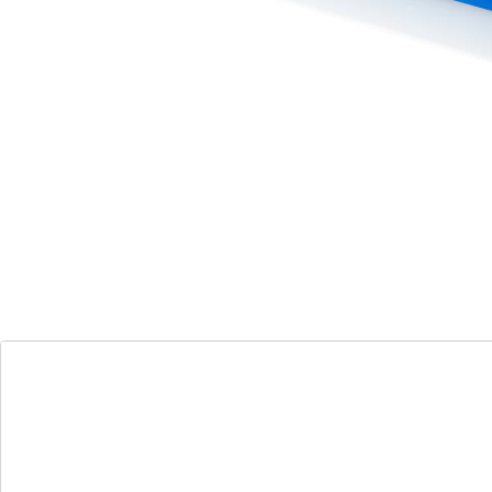
die Profis! Der Scheibenabzieher hat eine Silikonlippe
und liegt dank ergonomischem, geripptem Griff gut in
der Hand. Auch perfekt für Duschkabinen, Fenster
oder Spiegel geeignet.
Details
Hinweise & Hersteller
Bewertungen