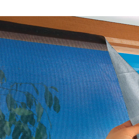
7,99 €
1 m² = 4,10 €
inkl. MwSt. und zzgl.
Versandkosten
In den Warenkorb
Sofort lieferbar - in 2-3 Werktagen bei Ihnen
3 PAYBACK °Punkte
sammeln
Mücken & Sonnenstrahlen bleiben draußen!
Fliegengitter mit integriertem Sonnen- und
Hitzeschutz
Reflektiert bis zu 85 % des Sonnenlichts
Einfache Befestigung durch