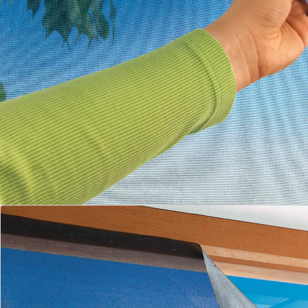
selbstklebendes Klettband am
Innenrahmen
Universell kürzbar auf die gewünschte
Größe
Gewebe aus Polyester
Das ist der Pluspunkt des Sonnenschutz-Fliegengitters!
Öffnen Sie einfach das Fenster und kleben Sie den
Klettverschluss an die Innenseite des Fensters.
Schneiden Sie das Polyestergewebe auf die
gewünschte Größe zu und drücken Sie es gegen den
Klettverschluss. Jetzt sollten sowohl Mücken als auch
Sonnenstrahlen draußen bleiben!
Details