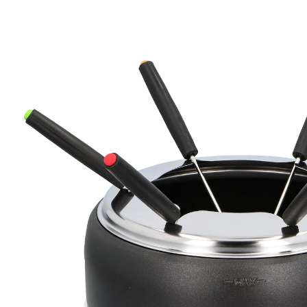
27,99 €
inkl. MwSt. und zzgl.
Versandkosten
In den Warenkorb
Sofort lieferbar - in 2-3 Werktagen bei Ihnen
13 PAYBACK °Punkte
sammeln
Schwarzer Fondue-Topf mit Anti-Haft-Beschichtung, 6
Edelstahlgabeln mit Cool Touch-Griffen, hochwertige
Aluminium-Heizplatte, Thermostatschalter,
Überhitzungsschutz und Kontrollleuchte.
800 Watt
220-240 Volt ~ 50-60 Hz