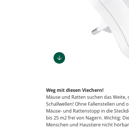
Tortenplat
Schubladen
Schrankorg
LED-Leuch
Taschen
Ess- & Trin
Lounges
Küchengeräte
Herrenaccessoires
Infektionsschutz
Geschenke für Männer
Insektenschutz
Dekoration
Grills & Grillzubehör
Schrankorg
Schubladen
Wetterstat
Schmuck &
Hörhilfen
Gartenbeleuchtung
Küchentextilien
Herrenbekleidung
Inkontinenzartikel
Geschenke nach
Schuhstapl
Praktische 
Nähzubehör
Uhren & Wecker
Pflanzenshop
Themen
‎ Mehr entdecken
Küchenhelfer
Herrenschuhe
Körperpflege
Sehhilfen
Haushaltshelfer
Heimtextilien
Pflanzzubehör
Geschenkgutscheine
‎ Mehr entdecken
‎ Mehr entdecken
‎ Mehr entdecken
‎ Mehr ent
‎ Mehr entdecken
‎ Mehr entdecken
‎ Mehr entdecken
‎ Mehr entdecken
Weg mit diesen Viechern!
Mäuse und Ratten suchen das Weite, 
Schallwellen! Ohne Fallenstellen und 
Mäuse- und Rattenstopp in die Steck
bis 25 m2 frei von Nagern. Wichtig: Die
Menschen und Haustiere nicht hörbar.