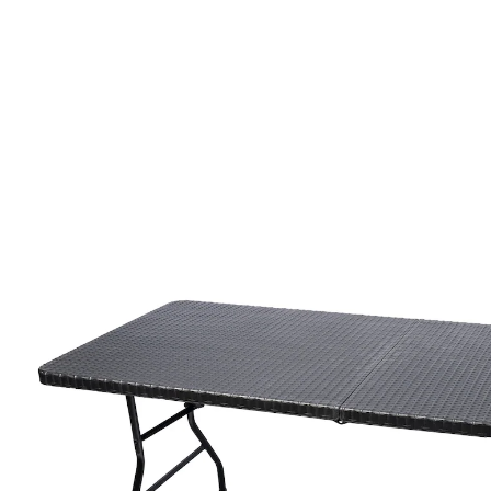
UVP 79,99 €
69,29 €
inkl. MwSt. und zzgl.
Versandkosten
In den Warenkorb
Sofort lieferbar - in 2-3 Werktagen bei Ihnen
34 PAYBACK °Punkte
sammeln
Nur das Beste für Ihre Sommer-Feste!
schnell und einfach platzsparend
zusammengeklappt