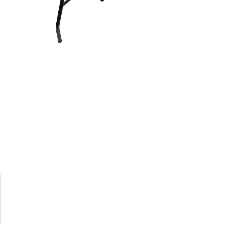
passt zusammengeklappt in jeden Kofferraum
Feiern Sie stilvoll mit diesem gemütlichen Biertisch in
edler Rattanoptik! Sie ist im Handumdrehen auf- und
abgebaut, platzsparend zusammenklappbar und passt
sogar in den Kofferraum. Für den Innen- und
Außenbereich geeignet.
Details
Hinweise & Hersteller
Bewertungen