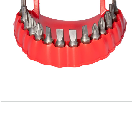
Die Aufbewahrungsbox in Form einer witzigen
Prothese hat Platz für 2x 14 verschiedene hochwertige
„Beißerchen“. Den gewünschten Bit einfach
entnehmen und auf den Schraubendreher stecken –
los geht’s!
Details
Hinweise & Hersteller
Bewertungen