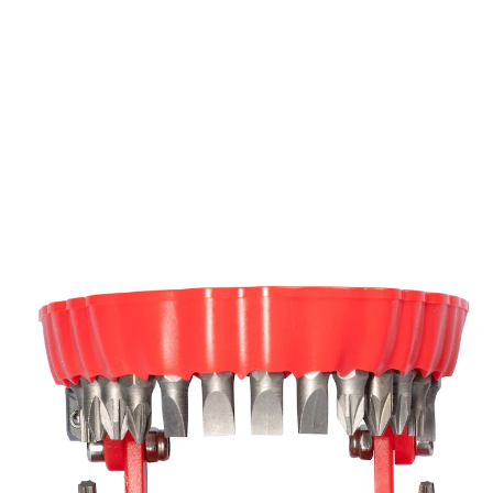
UVP 19,99 €
17,99 €
inkl. MwSt. und zzgl.
Versandkosten
In den Warenkorb
Sofort lieferbar - in 2-3 Werktagen bei Ihnen
8 PAYBACK °Punkte
sammeln
Diese Bits haben Biss!
praktisch einsortiert, nichts geht verloren
Gratis: Schraubendreher