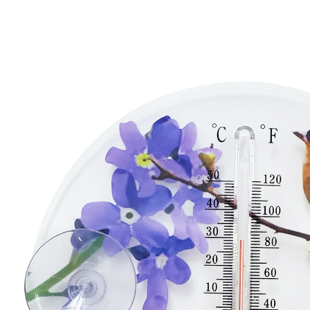
UVP 5,99 €
2,49 €
inkl. MwSt. und zzgl.
Versandkosten
In den Warenkorb
Sofort lieferbar - in 2-3 Werktagen bei Ihnen
1 PAYBACK °Punkte
sammeln
Fröhliche Wetteransage!
außen angebracht, Temperatur von innen ablesen
mit 2 Saugnäpfen
Lesen Sie aktuelle Temperaturen ganz einfach von