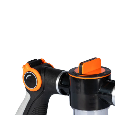
UVP 19,99 €
4,99 €
inkl. MwSt. und zzgl.
Versandkosten
In den Warenkorb
Sofort lieferbar - in 2-3 Werktagen bei Ihnen
2 PAYBACK °Punkte
sammeln
Sauberkeit auf Knopfduck!
integrierter Reinigungsmittelbehälter
präzise Wasserregulierung