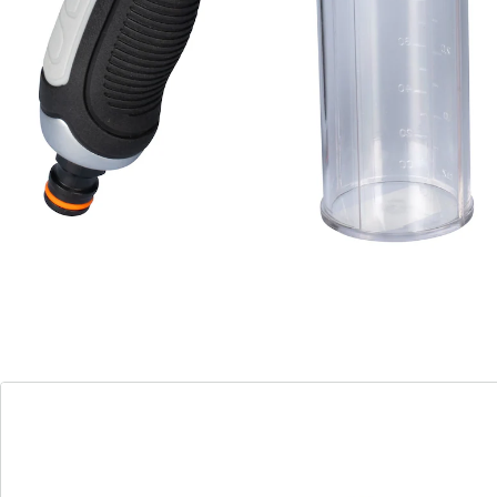
Die Gartenbrause mit integriertem
Reinigungsmittelbehälter ist ideal zum Säubern von
Autos, Fenstern und Gartenmöbeln. Dank 8
Sprühfunktionen passt sie sich jeder Aufgabe an,
während das Daumenventil die Wassermenge bequem
reguliert.
Details
Hinweise & Hersteller
Bewertungen