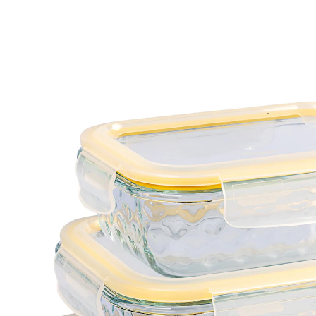
UVP 29,99 €
26,99 €
inkl. MwSt. und zzgl.
Versandkosten
In den Warenkorb
Sofort lieferbar - in 2-3 Werktagen bei Ihnen
13 PAYBACK °Punkte
sammeln
Frische mit Herz!
mit filigranen Herzchen-Motiven