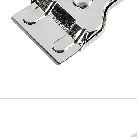
Gründlich & schonend
Einfache Handhabung
Unser Glaskeramikfeld-Schaber ist die Lösung für
strahlend saubere Herdplatten. Mit seiner präzisen
Reinigungstechnologie entfernt er mühelos
hartnäckige Verschmutzungen, ohne Kratzer zu
hinterlassen. Genießen Sie eine makellose Kochfläche
mit minimalem Aufwand – ein Must-have für Ihre
Küche!
Details
Hinweise & Hersteller
Bewertungen