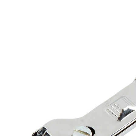
4,99 €
inkl. MwSt. und zzgl.
Versandkosten
In den Warenkorb
Sofort lieferbar - in 2-3 Werktagen bei Ihnen
2 PAYBACK °Punkte
sammeln
“
Kann ich gut zur Reinigung vom Ceranfelder
gebrauchen.
”
Dietbert
Perfekte Reinigung ohne Spuren!