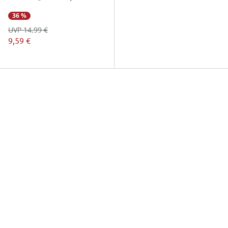
36 %
UVP 14,99 €
9,59 €