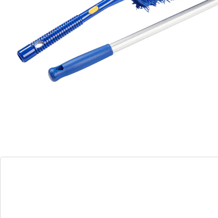
abnehmbarer Stiel
Mit unserem Maxi-Teleskop-Staubfänger wird
Staubwischen zum Kinderspiel! Erreichen Sie spielend
hohe Regale, Lampen und mehr, denn er lässt sich von
64 bis 172 cm ausziehen und sogar knicken. So bleibt
kein Staubkorn unerreicht! Bei Bedarf können Sie den
Stiel abnehmen und den Staubfänger direkt von Hand
nutzen. Machen Sie sich das Putzen leichter und
effizienter mit diesem praktischen Helfer. Staub hat
keine Chance mehr in schwer zugänglichen Ecken und
Winkeln!
Details
Hinweise & Hersteller