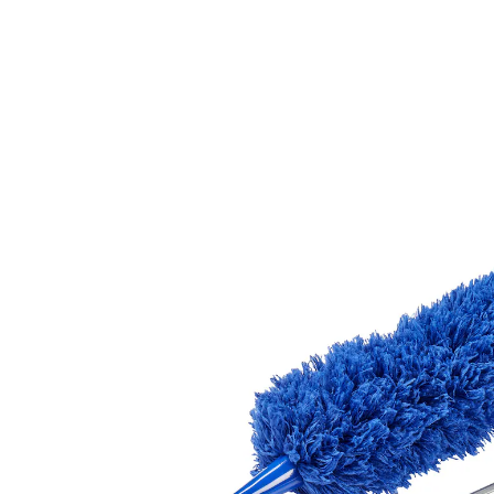
UVP 9,99 €
6,99 €
inkl. MwSt. und zzgl.
Versandkosten
In den Warenkorb
Sofort lieferbar - in 2-3 Werktagen bei Ihnen
3 PAYBACK °Punkte
sammeln
Staub adé in jeder Ecke!
ausziehbar & knickbar
verlängerter Arm