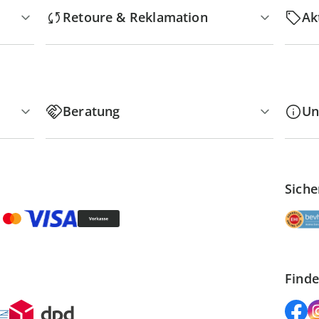
Retoure & Reklamation
Ak
Beratung
Un
Siche
Finde