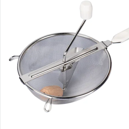
Pflege und Wartung erleichtert. Mit diesem
hochwertigen Passiersieb in Ihrer Küche können Sie
sich auf gleichbleibend erstklassige Ergebnisse bei
Ihren Gerichten verlassen. Machen Sie Ihre feinen
Küchenkreationen mit unserem Passiersieb noch
besser.
Details
Hinweise & Hersteller
Bewertungen