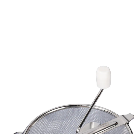
14,99 €
inkl. MwSt. und zzgl.
Versandkosten
In den Warenkorb
Sofort lieferbar - in 2-3 Werktagen bei Ihnen
7 PAYBACK °Punkte
sammeln
Hochwertiges Passiersieb für feine
Küchenkreationen!
Vielseitig einsetzbar
Rostfreier Edelstahl