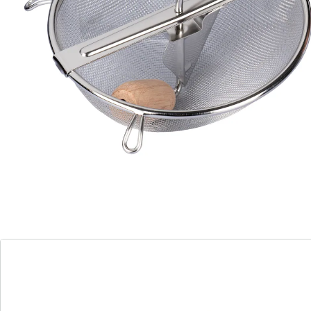
Perfekt für Suppen, Soßen & Pürees
Unser Passiersieb ist ein hochwertiges Küchenutensil,
das die Zubereitung von klumpenfreien Suppen, Soßen
und Pürees erleichtert. Hergestellt aus rostfreiem
Edelstahl, garantiert es nicht nur Langlebigkeit,
sondern auch hygienische Verwendbarkeit. Die
feinmaschige Siebstruktur dieses Siebs sorgt dafür,
dass unerwünschte Klumpen und Rückstände effektiv
zurückgehalten werden, während nur die glatte,
geschmeidige Konsistenz Ihrer Gerichte
hindurchgelangt.
Dieses Passiersieb ist äußerst vielseitig und eignet sich
für die Zubereitung verschiedenster Gerichte wie
Gemüsesuppen, Soßen oder Pürees. Es ermöglicht
Ihnen, Ihre kulinarischen Kreationen auf ein neues
Level der Perfektion zu heben. Die Reinigung des
Passiersiebs gestaltet sich unkompliziert, was die