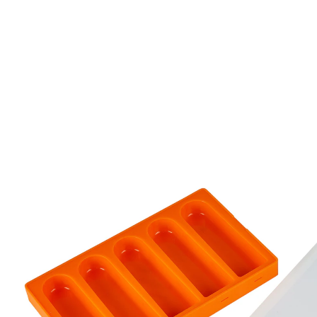
UVP 29,99 €
10,99 €
inkl. MwSt. und zzgl.
Versandkosten
In den Warenkorb
Sofort lieferbar - in 2-3 Werktagen bei Ihnen
5 PAYBACK °Punkte
sammeln
Ihre private Eisdiele!
Eis ganz einfach selber machen
gesunder Genuss ganz ohne Zusatzstoffe